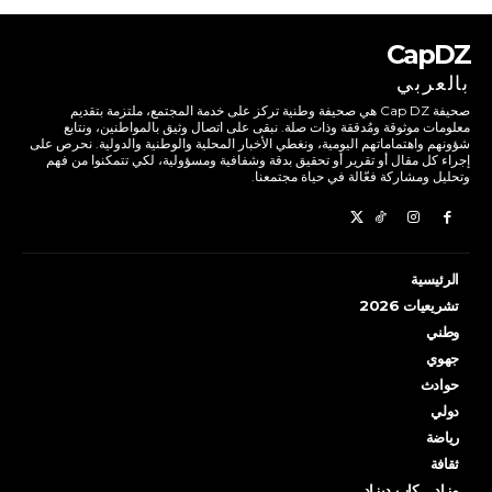
CapDZ
بالعربي
صحيفة Cap DZ هي صحيفة وطنية تركز على خدمة المجتمع، ملتزمة بتقديم
معلومات موثوقة ومُدققة وذات صلة. نبقى على اتصال وثيق بالمواطنين، ونتابع
شؤونهم واهتماماتهم اليومية، ونغطي الأخبار المحلية والوطنية والدولية. نحرص على
إجراء كل مقال أو تقرير أو تحقيق بدقة وشفافية ومسؤولية، لكي تتمكنوا من فهم
وتحليل ومشاركة فعّالة في حياة مجتمعنا.
الرئيسية
تشريعيات 2026
وطني
جهوي
حوادث
دولي
رياضة
ثقافة
مزاد… كاب ديزاد