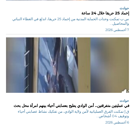
حوادث
إخماد 25 حريقا خلال 24 ساعة
س ب تمكنت وحدات الحماية المدنية من إخماد 25 حريقا، اندلع في الغطاء النباتي
والمحاصيل...
7 أغسطس 2026
حوادث
في عمليتين متفرقتين.. أمن الوادي يطيح بعصابتي أحياء بينهم امرأة محل بحث
ق.إ تمكنت الفرق العملياتية لأمن ولاية الوادي، من تفكيك نشاط عصابتي أحياء
وتوقيف 04 أشخاص...
6 أغسطس 2026