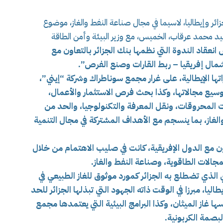
ائر وإيطاليا، لاسيما في مجال صناعة النفط والغاز، موضوع
سيد محمد عرقاب، الخميس، مع وزير البيئة وأمن الطاقة
نعقاد الندوة التي نظمها بنك الجزائر بالتعاون مع
مال إفريقيا – ربط القارات وصنع الفرص”.
اتها الإيطالية، على غرار مجمع سوناطراك وشركة “إيني”،
وسيع مجالاتها، وكذا بحث
فرص الاستثمار والأعمال،
 المحروقات، ونقل المعرفة والتكنولوجيا، والحد من
والغاز، بما ينسجم مع الأهداف المشتركة في مجال التنمية
اون مع الدول الإفريقية، كانت في صليب الاهتمام من خلال
مجالات الطاقوية، وصناعة النفط والغاز.
الذي تضطلع به الجزائر كمورد موثوق للغاز الطبيعي في
ليا، مبرزا في الوقت ذاته الجهود التي تبذلها الجزائر للحد
ا غاز الميثان، وكذا البرامج البيئية التي يعتمدها مجمع
بصمة الكربونية.