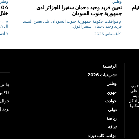
وطني
وطني
يام
تعيين فريد وحيد دحمان سفيرا للجزائر لدى
جمهورية جنوب السودان
خلال
م موافقت حكومة جمهورية جنوب السودان على تعيين السيد
م
فريد وحيد دحمان, سفيرا فوق...
ال 24 ساعة الأخيرة،...
9 أغسطس 2026
9 أغسطس 2026
الرئيسية
تشريعيات 2026
وطني
هاتف: +213 41 
جتمع،
 على
جهوي
فاكس: +213 41
ية،
جوال: +213 7 70 
راء كل
حوادث
مكنوا
بريد إلكترو
دولي
رياضة
ثقافة
مزاد… كاب ديزاد