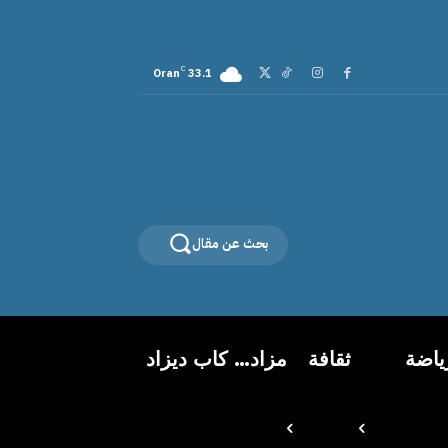
C
Oran
33.1
بحث عن مقال
ياضة
ثقافة
مزاد… كاب ديزاد