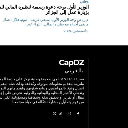
وطني
الوزير الأول يوجه دعوة رسمية لنظيره المالي للق
بزيارة عمل إلى الجزائر
م.رياض وجه الوزير الأول، سيفي غريب، اليوم،خلال اتصال
هاتفي أجراه مع نظيره المالي، اللواء عبد...
9 أغسطس 2026
CapDZ
بالعربي
صحيفة Cap DZ هي صحيفة وطنية تركز على خدمة الم
ملتزمة بتقديم معلومات موثوقة ومُدققة وذات صلة. نبقى
اتصال وثيق بالمواطنين، ونتابع شؤونهم واهتماماتهم اليوم
ونغطي الأخبار المحلية والوطنية والدولية. نحرص على إج
مقال أو تقرير أو تحقيق بدقة وشفافية ومسؤولية، لكي تت
من فهم وتحليل ومشاركة فعّالة في حياة مجتمعنا.