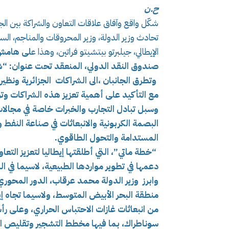
ح.ن
شكّل واقع وآفاق علاقات التعاون والشراكة بين الجز
تحادث وزير الدولة، وزير المحروقات والمناجم، ال
الإيطالي، جيلبرتو بيتشيتو فراتين، وهذا ع
لى هامش ا
صندوق النقد الدولي، المنعقد تحت عنوان: “ش
وتطرق الجانبان ،الى
الشراكات الجزائرية ونظير
مع التأكيد على أهمية تعزيز هذه الشراكات وت
وسبل تبادل التجارب والخبرات خاصة في مجالات
البصمة الكربونية والانبعاثات في صناعة النفط 
المستدامة والتحول الطاقوي.
“خطة ماتي”، التي أطلقتها إيطاليا لتعزيز التع
دعمها في تطوير مواردها الطبيعية، لاسيما في ال
وابرز وزير الدولة محمد عرقاب،
الدور المحوري 
منطقة البحر الأبيض المتوسط، ولاسيما تجاه إيطا
من انبعاثات غازات الاحتباس الحراري، وعلى رأسه
سوناطراك، بما فيها مخطط التشجير وتقليص ال