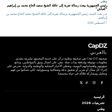
وطني
رئيس الجمهورية يبعث رسالة تعزية إلى عائلة الشيخ سعيد الحاج محمد بن إبراهيم
“كعباش”
م.ر بعث السيد رئيس الجمهورية برسالة تعزية إلى عائلة الشيخ سعيد الحاج محمد بن
إبراهيم...
7 أغسطس 2026
CapDZ
بالعربي
صحيفة Cap DZ هي صحيفة وطنية تركز على خدمة المجتمع، ملتزمة بتقديم
معلومات موثوقة ومُدققة وذات صلة. نبقى على اتصال وثيق بالمواطنين، ونتابع
شؤونهم واهتماماتهم اليومية، ونغطي الأخبار المحلية والوطنية والدولية. نحرص على
إجراء كل مقال أو تقرير أو تحقيق بدقة وشفافية ومسؤولية، لكي تتمكنوا من فهم
وتحليل ومشاركة فعّالة في حياة مجتمعنا.
الرئيسية
تشريعيات 2026
وطني