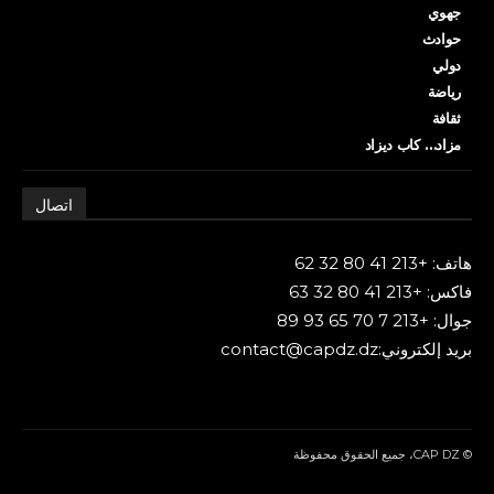
جهوي
حوادث
دولي
رياضة
ثقافة
مزاد… كاب ديزاد
اتصال
هاتف: +213 41 80 32 62
فاكس: +213 41 80 32 63
جوال: +213 7 70 65 93 89
بريد إلكتروني:contact@capdz.dz
© CAP DZ، جميع الحقوق محفوظة