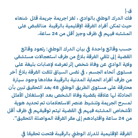
ق.إ
فك الدرك الوطني بالوادي ، لغز اجريمة جريمة قتل شنعاء
حيث تمكن أفراد الفرقة الإقليمية بالرقيبة منالقبض على
المشتبه فيهم في ظرف وجيز أقل من 24 ساعة.
حسب وقائع واحدة في بيان الدرك الوطني: رتعود وقائع
القضية إلى تلقي الفرقة بلاغ من طرف استعجالات مستشفى
ولاية الوادي عن وفاة شخص إثر تعرضه لإصابات بليغة على
مستوى أنحاء الجسم ، في نفس السياق تلقت الفرقة بلاغ أخر
من طرف أفراد الحماية المدنية بالرقيبة مفادها وجود سيارة
محترقة على مستوى الطريق الوطني 48 بعد التحقيق تبين بأن
الحادثة لها علاقة بقضية وفاة الشخص بعد الإستغلال الأمثل
لمسرح الجريمة وتنشيط عنصر الاستعلامات تم تحديد هوية
الأشخاص المشتبه فيهم في القضية ليتم توقيفهم في ظرف أقل
من 24 ساعة واقتيادهم إلى مقر الفرقة المواصلة التحقيق”.
الفرقة الإقليمية للدرك الوطني بالرقيبة فتحت تحقيقا في