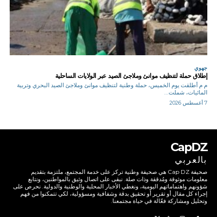
جهوي
إطلاق حملة لتنظيف موانئ وملاجئ الصيد عبر الولايات الساحلية
م م أطلقت يوم الخميس، حملة وطنية لتنظيف موانئ وملاجئ الصيد البحري وتربية
المائيات، شملت...
7 أغسطس 2026
CapDZ
بالعربي
صحيفة Cap DZ هي صحيفة وطنية تركز على خدمة المجتمع، ملتزمة بتقديم
معلومات موثوقة ومُدققة وذات صلة. نبقى على اتصال وثيق بالمواطنين، ونتابع
شؤونهم واهتماماتهم اليومية، ونغطي الأخبار المحلية والوطنية والدولية. نحرص على
إجراء كل مقال أو تقرير أو تحقيق بدقة وشفافية ومسؤولية، لكي تتمكنوا من فهم
وتحليل ومشاركة فعّالة في حياة مجتمعنا.