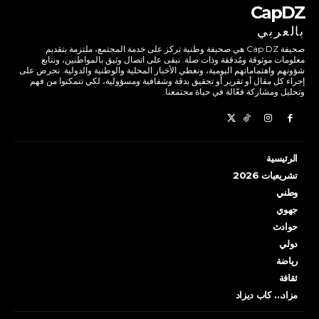
CapDZ
بالعربي
صحيفة Cap DZ هي صحيفة وطنية تركز على خدمة المجتمع، ملتزمة بتقديم
معلومات موثوقة ومُدققة وذات صلة. نبقى على اتصال وثيق بالمواطنين، ونتابع
شؤونهم واهتماماتهم اليومية، ونغطي الأخبار المحلية والوطنية والدولية. نحرص على
إجراء كل مقال أو تقرير أو تحقيق بدقة وشفافية ومسؤولية، لكي تتمكنوا من فهم
وتحليل ومشاركة فعّالة في حياة مجتمعنا.
الرئيسية
تشريعيات 2026
وطني
جهوي
حوادث
دولي
رياضة
ثقافة
مزاد… كاب ديزاد