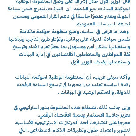
قال الوزير الأول خلال إشرافه على وضع الـمنظومة الوطنية
لحوكمة البيانات حيز الخدمة، أن
البيانات، تندرج ضمن سيادة
الدولة وتعتبر عنصرًا حاسمًا في دعم القرار العمومي وتحسين
نجاعة السياسات العمومية.
وهذا ما فرض في اساسه، وضع منظومة حوكمة متكاملة
تضمن سيادة الدولة على بياناتها، وتؤطر طرق إنتاجها وتبادلها
واستغلالها بشكل آمن ومسؤول بما يحفزّ تعزيز الأداء وترسيخ
ثقة الـمواطنين والـمتعاملين الاقتصاديين في إدارة البيانات
واستعمالها يضيف الوزير الأول.
وأكد سيفي غريب، أن الـمنظومة الوطنية لحوكمة البيانات
ركيزة أساسية تعلب دورا محوريا في ترسيخ السيادة الرقمية
للدولة، والتحكم الرشيد في البيانات .
وإلى جانب ذلك، تضطلع هذه الـمنظومة بدور استراتيجي في
تعزيز جاذبية الاستثمار وتنمية الاقتصاد الرقمي.
معرجا على اعتبارها، أحد الـمرتكزات الاستراتيجية الأساسية
لتطوير واعتماد حلول وتطبيقات الذكاء الاصطناعي، التي