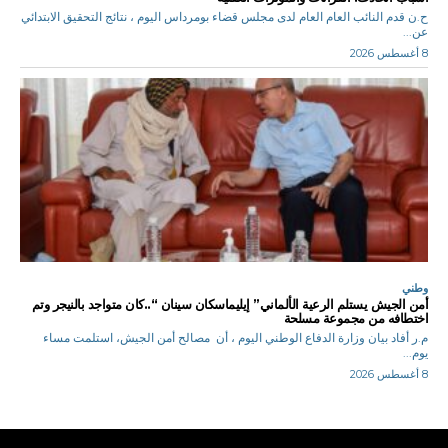
ح.ن قدم النائب العام العام لدى مجلس قضاء بومرداس اليوم ، نتائج التحقيق الابتدائي
عن...
8 أغسطس 2026
وطني
أمن الجيش يستلم الرعية الألماني” إيليماسكان سينان “..كان متواجد بالنيجر وتم
اختطافه من مجموعة مسلحة
م.ر أفاد بيان وزارة الدفاع الوطني اليوم ، أن مصالح أمن الجيش، استلمت مساء
يوم...
8 أغسطس 2026