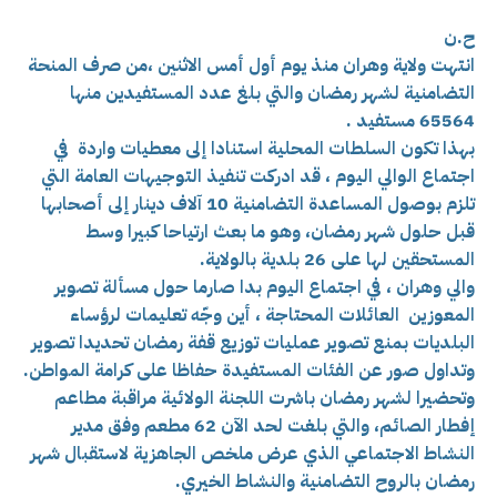
ح.ن
انتهت ولاية وهران منذ يوم أول أمس الاثنين ،من صرف
المنحة
التضامنية لشهر رمضان والتي بلغ عدد المستفيدين منها
65564 مستفيد .
بهذا تكون السلطات المحلية استنادا إلى معطيات واردة في
اجتماع الوالي اليوم ، قد ادركت تنفيذ التوجيهات العامة التي
تلزم بوصول المساعدة التضامنية 10 آلاف دينار إلى أصحابها
قبل حلول شهر رمضان، وهو ما بعث ارتياحا كبيرا وسط
المستحقين لها على 26 بلدية بالولاية.
والي وهران ، في اجتماع اليوم بدا صارما حول مسألة تصوير
المعوزين العائلات المحتاجة ، أين وجّه تعليمات لرؤساء
البلديات بمنع تصوير عمليات توزيع قفة رمضان تحديدا تصوير
وتداول صور عن الفئات المستفيدة حفاظا على كرامة المواطن.
وتحضيرا لشهر رمضان باشرت اللجنة الولائية مراقبة مطاعم
إفطار الصائم، والتي بلغت لحد الآن 62 مطعم وفق
مدير
النشاط الاجتماعي الذي عرض ملخص الجاهزية لاستقبال شهر
رمضان بالروح التضامنية والنشاط الخيري.