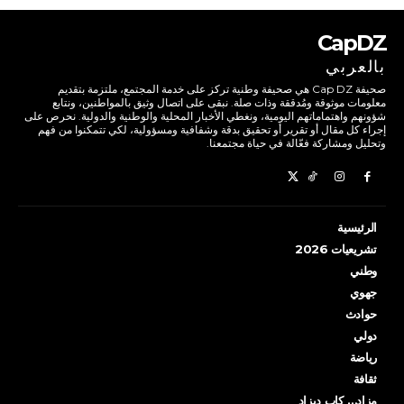
CapDZ
بالعربي
صحيفة Cap DZ هي صحيفة وطنية تركز على خدمة المجتمع، ملتزمة بتقديم
معلومات موثوقة ومُدققة وذات صلة. نبقى على اتصال وثيق بالمواطنين، ونتابع
شؤونهم واهتماماتهم اليومية، ونغطي الأخبار المحلية والوطنية والدولية. نحرص على
إجراء كل مقال أو تقرير أو تحقيق بدقة وشفافية ومسؤولية، لكي تتمكنوا من فهم
وتحليل ومشاركة فعّالة في حياة مجتمعنا.
الرئيسية
تشريعيات 2026
وطني
جهوي
حوادث
دولي
رياضة
ثقافة
مزاد… كاب ديزاد