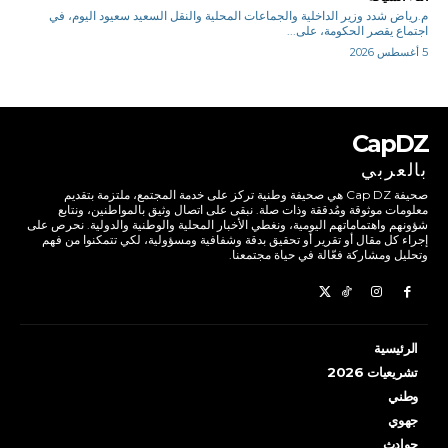
م.رياض شدد وزير الداخلية والجماعات المحلية والنقل السعيد سعيود اليوم، في
اجتماع يقصر الحكومة، على...
5 أغسطس 2026
CapDZ
بالعربي
صحيفة Cap DZ هي صحيفة وطنية تركز على خدمة المجتمع، ملتزمة بتقديم
معلومات موثوقة ومُدققة وذات صلة. نبقى على اتصال وثيق بالمواطنين، ونتابع
شؤونهم واهتماماتهم اليومية، ونغطي الأخبار المحلية والوطنية والدولية. نحرص على
إجراء كل مقال أو تقرير أو تحقيق بدقة وشفافية ومسؤولية، لكي تتمكنوا من فهم
وتحليل ومشاركة فعّالة في حياة مجتمعنا.
الرئيسية
تشريعيات 2026
وطني
جهوي
حوادث