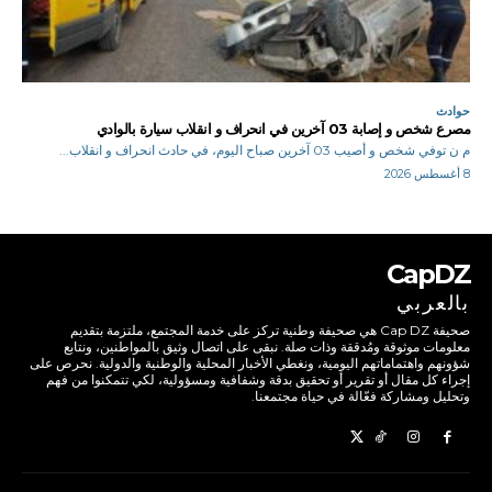
حوادث
مصرع شخص و إصابة 03 آخرين في انحراف و انقلاب سيارة بالوادي
م ن توفي شخص و أصيب 03 آخرين صباح اليوم، في حادث انحراف و انقلاب...
8 أغسطس 2026
CapDZ
بالعربي
صحيفة Cap DZ هي صحيفة وطنية تركز على خدمة المجتمع، ملتزمة بتقديم
معلومات موثوقة ومُدققة وذات صلة. نبقى على اتصال وثيق بالمواطنين، ونتابع
شؤونهم واهتماماتهم اليومية، ونغطي الأخبار المحلية والوطنية والدولية. نحرص على
إجراء كل مقال أو تقرير أو تحقيق بدقة وشفافية ومسؤولية، لكي تتمكنوا من فهم
وتحليل ومشاركة فعّالة في حياة مجتمعنا.