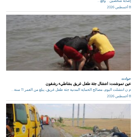
إصابة شخصين . وقع...
8 أغسطس 2026
حوادث
عين تموشنت: انتشال جثة طفل غريق بشاطيء رشقون
م ن انتشلت اليوم، مصالح الحماية المدنية جثة طفل غريق، يبلغ من العمر 11 سنة...
8 أغسطس 2026