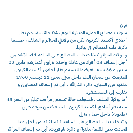
م ن
سجلت مصالح الحماية المدنية اليوم ، 04 حالات تسمم بغاز
أحادي أكسيد الكربون بكل من ولايتي الجزائر و الشلف ، حسبما
ذكرته ذات المصالح في بيانها.
و بولاية الجزائر تدخلت ذات المصالح على الساعة 11سا43د من
أجل إسعاف 03 أفراد من عائلة واحدة تتراوح أعمارهم مابين 02
سنين و 36 سنة ، تعرضوا للتسمم بغاز أحادي أكسيد الكربون
المنبعث من سخان الماء داخل منزل ،بحي 11 ديسمبر 1960
،بلدية عين البنيان، دائرة الشراقة ، أين تم إسعاف المصابين و
نقلهم إلى المستشفى.
أما بولاية الشلف ، فسجلت حالة تسمم إمرأةت تبلغ من العمر 43
سنة بغاز أحادي أكسيد الكربون ، المنبعث من موقد طهي
(طابونة) داخل حمام منزل .
و تدخلت ذات المصالح على الساعة 11سا12د من أجل هذا
الحادث بحي القلعة ،بلدية و دائرة تاوقريت، أين تم إسعاف المرأة،