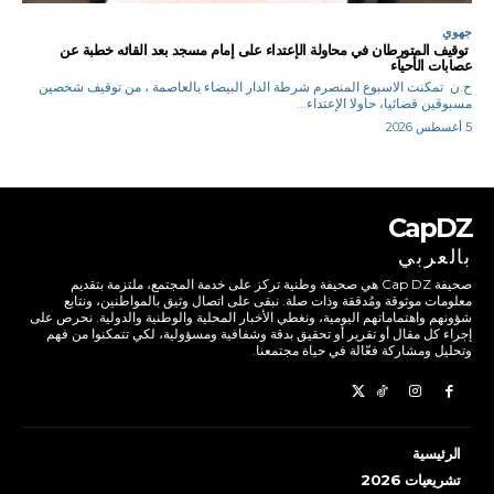
جهوي
توقيف المتورطان في محاولة الإعتداء على إمام مسجد بعد القائه خطبة عن
عصابات الأحياء
ح.ن تمكنت الاسبوع المنصرم شرطة الدار البيضاء بالعاصمة ، من توقيف شخصين
مسبوقين قضائيا، حاولا الإعتداء...
5 أغسطس 2026
CapDZ
بالعربي
صحيفة Cap DZ هي صحيفة وطنية تركز على خدمة المجتمع، ملتزمة بتقديم
معلومات موثوقة ومُدققة وذات صلة. نبقى على اتصال وثيق بالمواطنين، ونتابع
شؤونهم واهتماماتهم اليومية، ونغطي الأخبار المحلية والوطنية والدولية. نحرص على
إجراء كل مقال أو تقرير أو تحقيق بدقة وشفافية ومسؤولية، لكي تتمكنوا من فهم
وتحليل ومشاركة فعّالة في حياة مجتمعنا.
الرئيسية
تشريعيات 2026