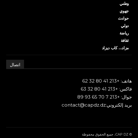
وطني
جهوي
حوادث
دولي
رياضة
ثقافة
مزاد… كاب ديزاد
اتصال
هاتف: +213 41 80 32 62
فاكس: +213 41 80 32 63
جوال: +213 7 70 65 93 89
بريد إلكتروني:contact@capdz.dz
© CAP DZ، جميع الحقوق محفوظة