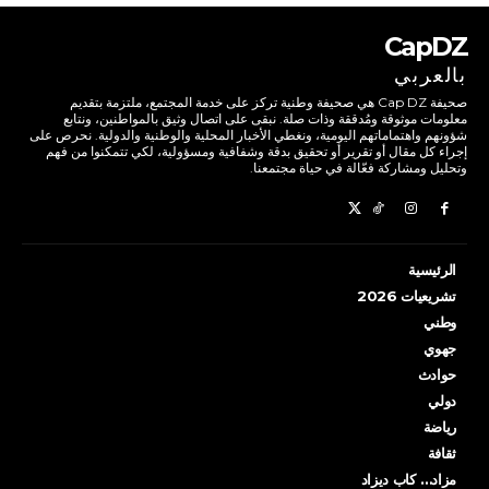
CapDZ
بالعربي
صحيفة Cap DZ هي صحيفة وطنية تركز على خدمة المجتمع، ملتزمة بتقديم
معلومات موثوقة ومُدققة وذات صلة. نبقى على اتصال وثيق بالمواطنين، ونتابع
شؤونهم واهتماماتهم اليومية، ونغطي الأخبار المحلية والوطنية والدولية. نحرص على
إجراء كل مقال أو تقرير أو تحقيق بدقة وشفافية ومسؤولية، لكي تتمكنوا من فهم
وتحليل ومشاركة فعّالة في حياة مجتمعنا.
الرئيسية
تشريعيات 2026
وطني
جهوي
حوادث
دولي
رياضة
ثقافة
مزاد… كاب ديزاد