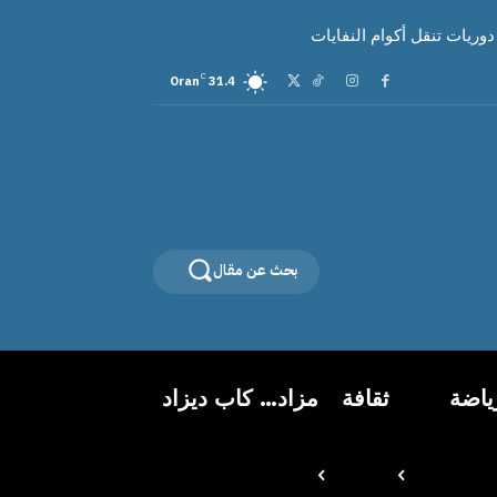
C
Oran
31.4
بحث عن مقال
ياضة
ثقافة
مزاد… كاب ديزاد