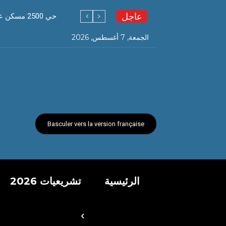
عاجل
حي 2500 مسكن عدل إيلوا P السانية بعد تنظيفه من المواطنين يستنجدون بالبلدية لتخصيص دوريات تنقل أكوام النفايات
الجمعة, 7 أغسطس, 2026
Basculer vers la version française
الرئيسية
تشريعيات 2026