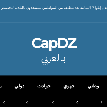
CapDZ
بالعربي
وطني
جهوي
حوادث
دولي
ر