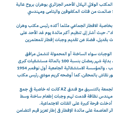
مكتب الولائي الهلال الأحمر الجزائري بوهران بروح عالية
المكفوفين واليتامى ومهندسي
ي بخاصية الافطار الجماعي مثلما أكده رئيس مكتب وهران
د”، حيث أشار إلى تنظيم أكبر مائدة يوم غد الأحد على
اث بقديل، فضلا عن تقديم وجبات إفطار للمعتمرين
الوجبات سواء الساخنة أو المحمولة لتشمل مرافق
الصحة، حيث غطى الهلال الأحمر الجزائري منذ بداية شهر رمضان بنسبة 100 بالمائة مستشفيات كبرى
مثل المركز الاستشفائي الجامعي الدكتور بن زرجب ، والمؤسسة الاستشفائية الجامعية أول نوفمبر 1954
s, ومستشفى الدكتور نقاش بالمحقن، كما أوضحه كريم موشي رئيس مكتب
مضيفا أن مبادرة الافطار الجماعي ليوم أمس الجمعة بالتنسيق مع فندق AZ كانت له خاصية في جمع
ئات اجتماعية من 40 مكفوف و40 يتيم و70 مهندس نظافة قدمت لهم وجبات إطعام ساخنة وسط
دخلت فرحة كبيرة على الفئات الاجتماعية.
ائر العاصمة على مائدة الإفطار
في إطار تعزيز قيم التضامن