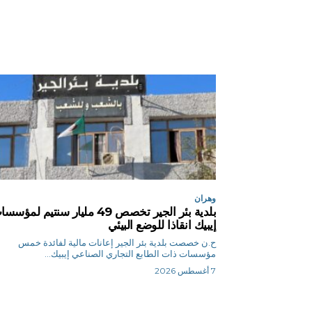
وهران
بلدية بئر الجير تخصص 49 مليار سنتيم لمؤس
إيبيك انقاذا للوضع البيئي
ح.ن خصصت بلدية بئر الجير إعانات مالية لفائدة خمس
مؤسسات ذات الطابع التجاري الصناعي إيبيك...
7 أغسطس 2026