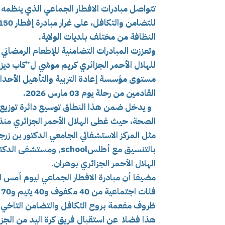
تتواصل مبادرات الافطار الجماعي الذي ينظمه ال
للتضامن والتكافل، على غرار مبادرة إفطار 150 صائمت من فئات
النظافة من مختلف بلديات الولاية.
وتعززت المبادرات التضامنية للإطعام الرمضان
للهلال الأحمر الجزائري كريم موشي ل”كاب ديزا
مستوى مؤسسة إعادة التربية والتأهيل الأحد
القادمين من رحلة يوم 03 مارس 2026.
و يدخل ضمن هذا النطاق توسيع دائرة توزيع 
بالتنسيق مع أطلسchool
الهلال الأحمر الجزائري بوهران.
ف
ظروف مفعمة بروح التكافل والتضامن التآخي أ
هذا فضلا عن
استقبال فريق كرة اليد من الجز