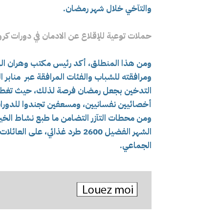
والتآخي خلال شهر رمضان.
حملات توعية للإقلاع عن الادمان في دورات كرو
ومن هذا المنطلق، أكد رئيس مكتب وهران الهلا
ومرافقته للشباب والفئات المرافقة عبر منابر
التدخين بجعل رمضان فرصة لذلك، حيث تغطي ال
أخصائيين نفسانيين، ومسعفين تجندوا للدورات
ومن محطات التآزر التضامن ما طبع نشاط الخيري
الشهر الفضيل 2600 طرد غذائي، 
الجماعي.