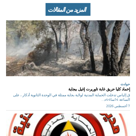
المزيد من المقالات
حوادث
إخماد كليا حريق غابة تاوريرت إغيل ببجاية
ق.إلياس تدخلت الحماية المدنية لولاية بجاية ممثلة في الوحدة الثانوية أدكار ، على
الساعة 14سا44د...
7 أغسطس 2026