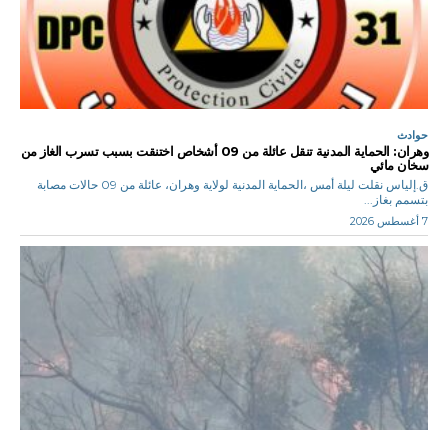
حوادث
وهران: الحماية المدنية تنقل عائلة من 09 أشخاص اختنقت بسبب تسرب الغاز من
سخان مائي
ق.إلياس نقلت ليلة أمس ،الحماية المدنية لولاية وهران، عائلة من 09 حالات مصابة
بتسمم بغاز...
7 أغسطس 2026