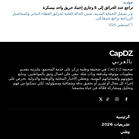
حوادث
تراجع عدد الحرائق إلى 5 وجاري إخماد حريق واحد ببسكرة
م.ر تسجل الحماية المدينة، ضمن الحالة العامة لحرائق الغطاء النباتي والمحاصيل
الزراعية تراجع عندها إلى...
7 أغسطس 2026
CapDZ
بالعربي
صحيفة Cap DZ هي صحيفة وطنية تركز على خدمة المجتمع، ملتزمة بتقديم
معلومات موثوقة ومُدققة وذات صلة. نبقى على اتصال وثيق بالمواطنين، ونتابع
شؤونهم واهتماماتهم اليومية، ونغطي الأخبار المحلية والوطنية والدولية. نحرص على
إجراء كل مقال أو تقرير أو تحقيق بدقة وشفافية ومسؤولية، لكي تتمكنوا من فهم
وتحليل ومشاركة فعّالة في حياة مجتمعنا.
الرئيسية
تشريعيات 2026
وطني
جهوي