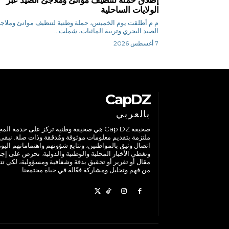
الولايات الساحلية
م م أطلقت يوم الخميس، حملة وطنية لتنظيف موانئ وملاج
الصيد البحري وتربية المائيات، شملت...
7 أغسطس 2026
CapDZ
بالعربي
صحيفة Cap DZ هي صحيفة وطنية تركز على خدمة الم
ملتزمة بتقديم معلومات موثوقة ومُدققة وذات صلة. نبقى
اتصال وثيق بالمواطنين، ونتابع شؤونهم واهتماماتهم اليوم
ونغطي الأخبار المحلية والوطنية والدولية. نحرص على إج
مقال أو تقرير أو تحقيق بدقة وشفافية ومسؤولية، لكي تت
من فهم وتحليل ومشاركة فعّالة في حياة مجتمعنا.