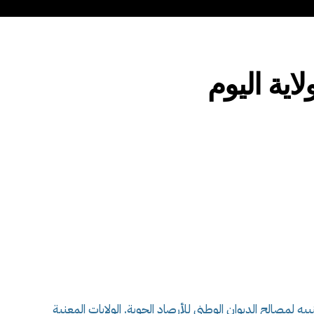
ة، اليوم ، حسب تنبيه لمصالح الديوان الوطني للأرصاد الجوية. الولايات المعنية