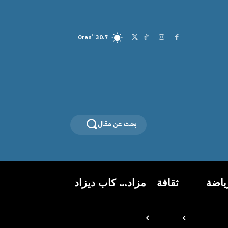
C
Oran
30.7
بحث عن مقال
ياضة
ثقافة
مزاد… كاب ديزاد