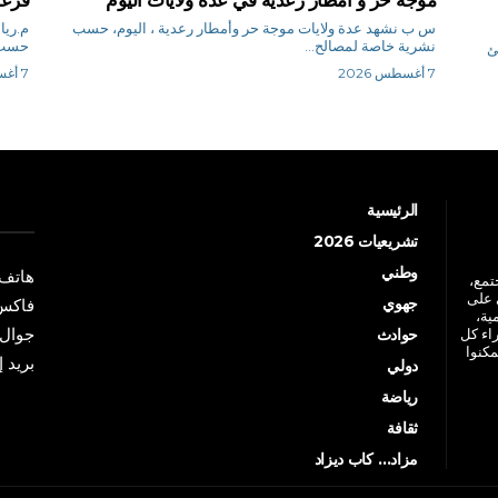
س ب نشهد عدة ولايات موجة حر وأمطار رعدية ، اليوم، حسب
نشرية خاصة لمصالح...
حسب ب
ئ
7 أغسطس 2026
7 أغسطس 2026
الرئيسية
تشريعيات 2026
وطني
هاتف: +213 41 
جتمع،
 على
جهوي
فاكس: +213 41
ية،
جوال: +213 7 70 
راء كل
حوادث
مكنوا
بريد إلكترو
دولي
رياضة
ثقافة
مزاد… كاب ديزاد