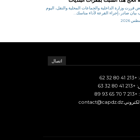
م.رياض قررت وزارة الداخلية والجماعات المحلية والنقل، اليوم
يان صادر ،إجراء القرعة لأداء مناسك...
اتصال
80 32 62
 80 32 63
65 93 89
ني:contact@capdz.dz