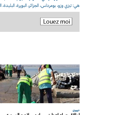
هي: تيزي وزو، بومرداس، الجزائر، البويرة، البليد
جهوي
إطلاق حملة لتنظيف موانئ وملاجئ الصيد عبر