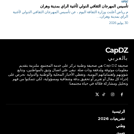
ثقافة
تأسيس المهرجان الثقافي الدولي لأغنية الراي بمدينة وهران
م.رياض أعلنت وزارة الثقافة اليوم ، عن تأسيس المهرجان الثقافي الدولي لأغنية
الراي بمدينة وهران،...
30 يوليو 2026
CapDZ
بالعربي
صحيفة Cap DZ هي صحيفة وطنية تركز على خدمة المجتمع، ملتزمة بتقديم
معلومات موثوقة ومُدققة وذات صلة. نبقى على اتصال وثيق بالمواطنين، ونتابع
شؤونهم واهتماماتهم اليومية، ونغطي الأخبار المحلية والوطنية والدولية. نحرص على
إجراء كل مقال أو تقرير أو تحقيق بدقة وشفافية ومسؤولية، لكي تتمكنوا من فهم
وتحليل ومشاركة فعّالة في حياة مجتمعنا.
الرئيسية
تشريعيات 2026
وطني
جهوي