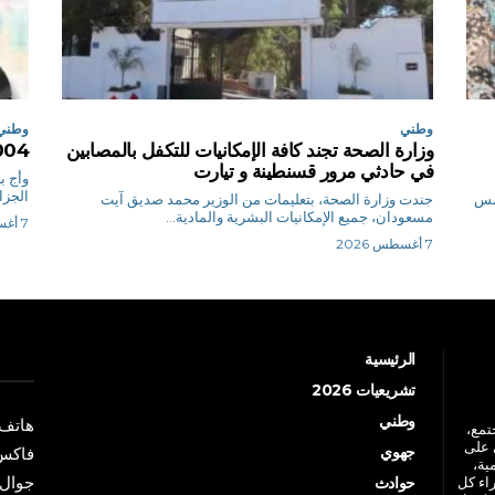
وطني
وطني
وزارة الصحة تجند كافة الإمكانيات للتكفل بالمصابين
1004 تاجرا يوفرون خدمة الد
في حادثي مرور قسنطينة و تيارت
و
الجزائر 1004 تا
أمس
جندت وزارة الصحة، بتعليمات من الوزير محمد صديق آيت
مسعودان، جميع الإمكانيات البشرية والمادية...
7 أغسطس 2026
7 أغسطس 2026
الرئيسية
تشريعيات 2026
وطني
هاتف: +213 41 
جتمع،
 على
جهوي
فاكس: +213 41
ية،
جوال: +213 7 70 
راء كل
حوادث