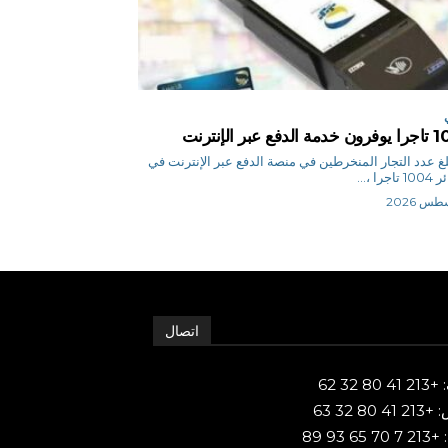
فع عبر الإنترنت
أج بلغ عدد التجار المنخرطين في منصة الدفع عبر الإنترنت في
جرا ،...
اتصال
80 32 62
 80 32 63
65 93 89