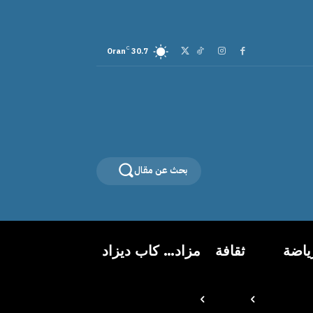
C
Oran
30.7
بحث عن مقال
ياضة
ثقافة
مزاد… كاب ديزاد