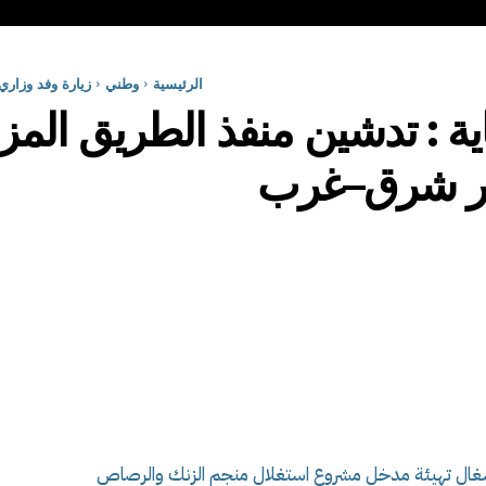
الرئيسية
وطني
زيارة وفد وزاري
ية : تدشين منفذ الطريق المز
يار شرق–غرب
نة أشغال تهيئة مدخل مشروع استغلال منجم الزنك والرصاص