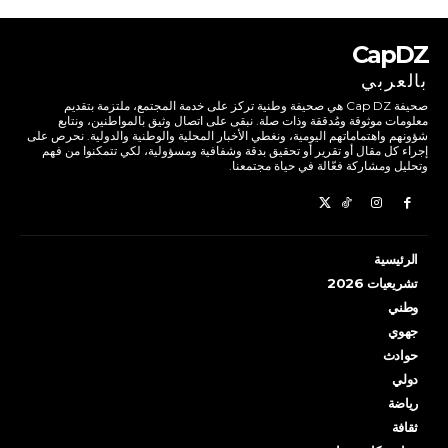
CapDZ
بالعربي
صحيفة Cap DZ هي صحيفة وطنية تركز على خدمة المجتمع، ملتزمة بتقديم
معلومات موثوقة ومُدققة وذات صلة. نبقى على اتصال وثيق بالمواطنين، ونتابع
شؤونهم واهتماماتهم اليومية، ونغطي الأخبار المحلية والوطنية والدولية. نحرص على
إجراء كل مقال أو تقرير أو تحقيق بدقة وشفافية ومسؤولية، لكي تتمكنوا من فهم
وتحليل ومشاركة فعّالة في حياة مجتمعنا.
الرئيسية
تشريعيات 2026
وطني
جهوي
حوادث
دولي
رياضة
ثقافة