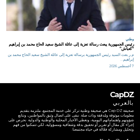
وطني
رئيس الجمهورية يبعث رسالة تعزية إلى عائلة الشيخ سعيد الحاج محمد بن إبراهيم
“كعباش”
م.ر بعث السيد رئيس الجمهورية برسالة تعزية إلى عائلة الشيخ سعيد الحاج محمد بن
إبراهيم...
7 أغسطس 2026
CapDZ
بالعربي
صحيفة Cap DZ هي صحيفة وطنية تركز على خدمة المجتمع، ملتزمة بتقديم
معلومات موثوقة ومُدققة وذات صلة. نبقى على اتصال وثيق بالمواطنين، ونتابع
شؤونهم واهتماماتهم اليومية، ونغطي الأخبار المحلية والوطنية والدولية. نحرص على
إجراء كل مقال أو تقرير أو تحقيق بدقة وشفافية ومسؤولية، لكي تتمكنوا من فهم
وتحليل ومشاركة فعّالة في حياة مجتمعنا.