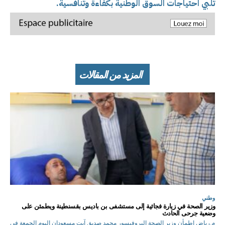
تلبي احتياجات السوق الوطنية بكفاءة وتنافسية.
المزيد من المقالات
وطني
وزير الصحة في زيارة فجائية إلى مستشفى بن باديس بقسنطينة ويطمئن على
وضعية جرحى الحادث
م.رياض اطمأن وزير الصحة البروفيسور محمد صديق آيت مسعودان اليوم الجمعة في