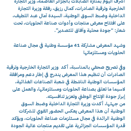
أشرف اليوم بمنتزه الصابلات بالجزائر العاصمة، وزير التجارة
الخارجية وترقية الصادرات، كمال رزيق، رفقة وزيرة التجارة
الداخلية وضبط السوق الوطنية، السيدة آمال عبد اللطيف،
على افتتاح معرض منتجات وأدوات صناعة الحلويات، تحت
شعار: “جودة محلية وآفاق للتصدير”.
وشهد المعرض مشاركة 41 مؤسسة وطنية في مجال صناعة
الحلويات ومستلزماتها
وفي تصريح صحفي بالمناسبة، أكد وزير التجارة الخارجية وترقية
الصادرات أن تنظيم هذا المعرض يندرج في إطار دعم ومرافقة
المؤسسات الوطنية الناشطة في شعبة الصناعات الغذائية،
لاسيما ما تعلق بصناعة الحلويات ومستلزماتها، والعمل على
إبراز جودة الإنتاج الوطني وتعزيز تنافسيته.
من جهتها، أكدت وزيرة التجارة الداخلية وضبط السوق
الوطنية أن هذا المعرض يعكس الحضور القوي للشركات
الوطنية الرائدة في مجال مستلزمات صناعة الحلويات، ويؤكد
قدرة المؤسسات الجزائرية على تقديم منتجات عالية الجودة