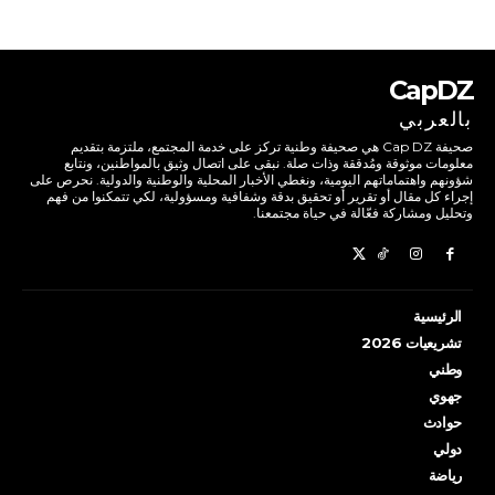
CapDZ
بالعربي
صحيفة Cap DZ هي صحيفة وطنية تركز على خدمة المجتمع، ملتزمة بتقديم
معلومات موثوقة ومُدققة وذات صلة. نبقى على اتصال وثيق بالمواطنين، ونتابع
شؤونهم واهتماماتهم اليومية، ونغطي الأخبار المحلية والوطنية والدولية. نحرص على
إجراء كل مقال أو تقرير أو تحقيق بدقة وشفافية ومسؤولية، لكي تتمكنوا من فهم
وتحليل ومشاركة فعّالة في حياة مجتمعنا.
الرئيسية
تشريعيات 2026
وطني
جهوي
حوادث
دولي
رياضة