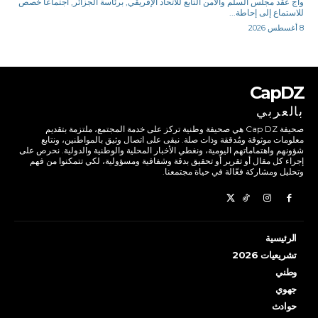
وأج عقد مجلس السلم والأمن التابع للاتحاد الإفريقي, برئاسة الجزائر, اجتماعا خصص
للاستماع إلى إحاطة...
8 أغسطس 2026
CapDZ
بالعربي
صحيفة Cap DZ هي صحيفة وطنية تركز على خدمة المجتمع، ملتزمة بتقديم
معلومات موثوقة ومُدققة وذات صلة. نبقى على اتصال وثيق بالمواطنين، ونتابع
شؤونهم واهتماماتهم اليومية، ونغطي الأخبار المحلية والوطنية والدولية. نحرص على
إجراء كل مقال أو تقرير أو تحقيق بدقة وشفافية ومسؤولية، لكي تتمكنوا من فهم
وتحليل ومشاركة فعّالة في حياة مجتمعنا.
الرئيسية
تشريعيات 2026
وطني
جهوي
حوادث