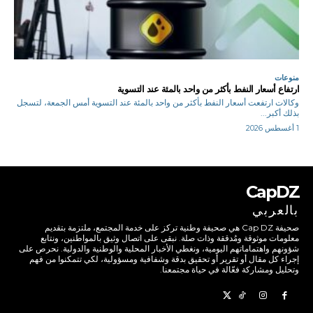
منوعات
ارتفاع أسعار النفط بأكثر من واحد بالمئة عند التسوية
وكالات ارتفعت أسعار ‌النفط بأكثر من واحد بالمئة عند التسوية أمس الجمعة، لتسجل
بذلك أكبر...
1 أغسطس 2026
CapDZ
بالعربي
صحيفة Cap DZ هي صحيفة وطنية تركز على خدمة المجتمع، ملتزمة بتقديم
معلومات موثوقة ومُدققة وذات صلة. نبقى على اتصال وثيق بالمواطنين، ونتابع
شؤونهم واهتماماتهم اليومية، ونغطي الأخبار المحلية والوطنية والدولية. نحرص على
إجراء كل مقال أو تقرير أو تحقيق بدقة وشفافية ومسؤولية، لكي تتمكنوا من فهم
وتحليل ومشاركة فعّالة في حياة مجتمعنا.