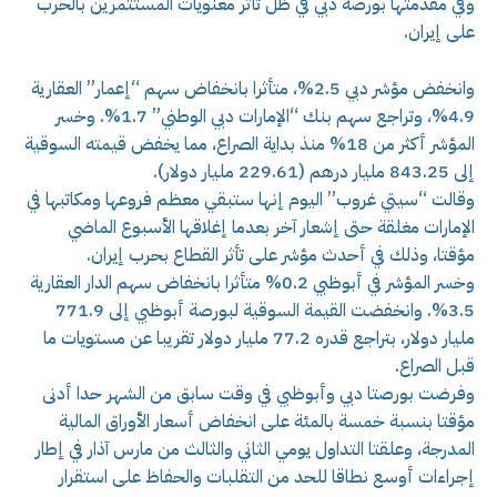
وفي مقدمتها بورصة دبي في ظل تأثر معنويات المستثمرين بالحرب
على إيران.
وانخفض مؤشر دبي 2.5%، متأثرا بانخفاض سهم “إعمار” العقارية
4.9%، وتراجع سهم بنك “الإمارات دبي الوطني” 1.7%. وخسر
المؤشر أكثر من 18% منذ بداية الصراع، ⁠مما يخفض قيمته السوقية
إلى 843.25 مليار درهم (229.61 مليار دولار).
وقالت “سيتي غروب” اليوم إنها ستبقي معظم فروعها ومكاتبها في
الإمارات مغلقة حتى إشعار آخر بعدما إغلاقها الأسبوع الماضي
مؤقتا، وذلك في أحدث مؤشر على تأثر القطاع بحرب إيران.
وخسر المؤشر في أبوظبي 0.2% متأثرا بانخفاض سهم الدار العقارية
3.5%. وانخفضت القيمة السوقية لبورصة أبوظبي إلى 771.9
مليار دولار، بتراجع قدره 77.2 مليار دولار تقريبا عن ‌مستويات ⁠ما
قبل الصراع.
وفرضت بورصتا دبي وأبوظبي في وقت سابق من الشهر حدا أدنى
مؤقتا بنسبة خمسة بالمئة على انخفاض أسعار الأوراق المالية
المدرجة، وعلقتا التداول يومي الثاني والثالث من مارس آذار في إطار
إجراءات أوسع نطاقا للحد من التقلبات والحفاظ على استقرار