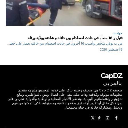
حوادث
قتيل و 16 مصابا في حادث اصطدام بين حافلة و شاحنة بولاية ورقلة
س ب توفي شخص وأصيب 16 آخرون في حادث اصطدام بين حافلة تعمل على خط...
8 أغسطس 2026
CapDZ
بالعربي
صحيفة Cap DZ هي صحيفة وطنية تركز على خدمة المجتمع، ملتزمة بتقديم
معلومات موثوقة ومُدققة وذات صلة. نبقى على اتصال وثيق بالمواطنين، ونتابع
شؤونهم واهتماماتهم اليومية، ونغطي الأخبار المحلية والوطنية والدولية. نحرص على
إجراء كل مقال أو تقرير أو تحقيق بدقة وشفافية ومسؤولية، لكي تتمكنوا من فهم
وتحليل ومشاركة فعّالة في حياة مجتمعنا.