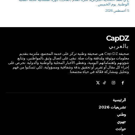
الوطنية, يوم الخميس...
5 أغسطس 2026
CapDZ
بالعربي
صحيفة Cap DZ هي صحيفة وطنية تركز على خدمة المجتمع، ملتزمة بتقديم
معلومات موثوقة ومُدققة وذات صلة. نبقى على اتصال وثيق بالمواطنين، ونتابع
شؤونهم واهتماماتهم اليومية، ونغطي الأخبار المحلية والوطنية والدولية. نحرص على
إجراء كل مقال أو تقرير أو تحقيق بدقة وشفافية ومسؤولية، لكي تتمكنوا من فهم
وتحليل ومشاركة فعّالة في حياة مجتمعنا.
الرئيسية
تشريعيات 2026
وطني
جهوي
حوادث