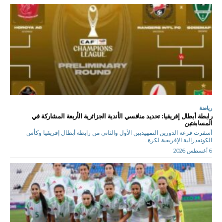
رياضة
رابطة أبطال إفريقيا: تحديد منافسي الأندية الجزائرية الأربعة المشاركة في
المسابقتين
أسفرت قرعة الدورين التمهيديين الأول والثاني من رابطة أبطال إفريقيا وكأس
الكونفدرالية الإفريقية لكرة...
6 أغسطس 2026