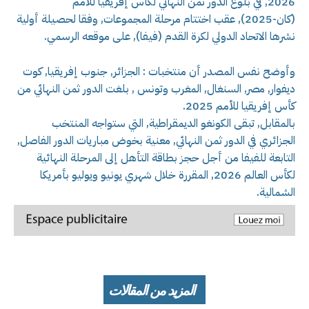
2026, في بلوغ الدور ثمن النهائي لكأس إفريقيا للأمم
(كان-2025), عقب اختتام مرحلة المجموعات, وفقا لحصيلة أولية
نشرها الاتحاد الدولي لكرة القدم (فيفا), على موقعه الرسمي.
وأوضح نفس المصدر أن منتخبات : الجزائر, جنوب إفريقيا, كوت
ديفوار, مصر, السنغال, المغرب وتونس , بلغت الدور ثمن النهائي من
كأس إفريقيا للأمم 2025.
بالمقابل, تبقى الكونغو الديمقراطية, التي ستواجه المنتخب
الجزائري في الدور ثمن النهائي, معنية بخوض مباريات الدور الفاصل,
التابعة للفيفا من أجل حجز بطاقة التأهل إلى المرحلة النهائية
لكأس العالم 2026, المقررة خلال شهري يونيو ويوليو بأمريكا
الشمالية.
المزيد من المقالات