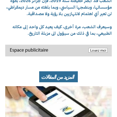
الشعب قد أبصر حقيقته سنة 2019، فإن جزائر 2026، بقوة
مؤسساتها، وبنضجها السياسي، وبما بلغته من مسار ديمقراطي،
لن تعير أي اهتمام لانتهازيين بلا رؤية ولا مصداقية.
وسيعرف الشعب، مرة أخرى، كيف يعيد كل واحد إلى مكانه
الطبيعي، بما في ذلك من سيؤول الى مزبلة التاريخ.
المزيد من المقالات