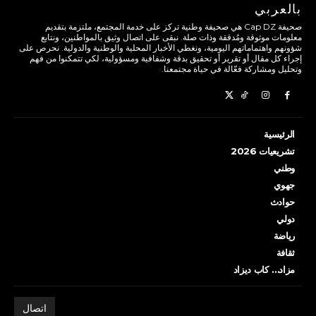
بالعربي
صحيفة Cap DZ هي صحيفة وطنية تركز على خدمة المجتمع، ملتزمة بتقديم
معلومات موثوقة ومُدققة وذات صلة. نبقى على اتصال وثيق بالمواطنين، ونتابع
شؤونهم واهتماماتهم اليومية، ونغطي الأخبار المحلية والوطنية والدولية. نحرص على
إجراء كل مقال أو تقرير أو تحقيق بدقة وشفافية ومسؤولية، لكي تتمكنوا من فهم
وتحليل ومشاركة فعّالة في حياة مجتمعنا.
الرئيسية
تشريعيات 2026
وطني
جهوي
حوادث
دولي
رياضة
ثقافة
مزاد… كاب ديزاد
اتصال