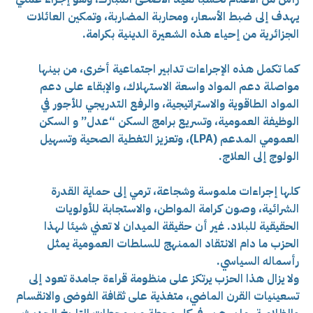
يهدف إلى ضبط الأسعار، ومحاربة المضاربة، وتمكين العائلات
الجزائرية من إحياء هذه الشعيرة الدينية بكرامة.
كما تكمل هذه الإجراءات تدابير اجتماعية أخرى، من بينها
مواصلة دعم المواد واسعة الاستهلاك، والإبقاء على دعم
المواد الطاقوية والاستراتيجية، والرفع التدريجي للأجور في
الوظيفة العمومية، وتسريع برامج السكن “عدل” و السكن
العمومي المدعم (LPA)، وتعزيز التغطية الصحية وتسهيل
الولوج إلى العلاج.
كلها إجراءات ملموسة وشجاعة، ترمي إلى حماية القدرة
الشرائية، وصون كرامة المواطن، والاستجابة للأولويات
الحقيقية للبلاد. غير أن حقيقة الميدان لا تعني شيئا لهذا
الحزب ما دام الانتقاد الممنهج للسلطات العمومية يمثل
رأسماله السياسي.
ولا يزال هذا الحزب يرتكز على منظومة قراءة جامدة تعود إلى
تسعينيات القرن الماضي، متغذية على ثقافة الفوضى والانقسام