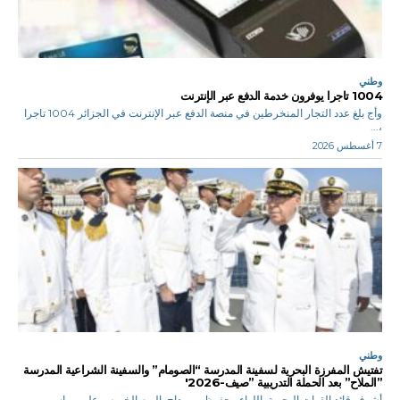
وطني
1004 تاجرا يوفرون خدمة الدفع عبر الإنترنت
وأج بلغ عدد التجار المنخرطين في منصة الدفع عبر الإنترنت في الجزائر 1004 تاجرا
،...
7 أغسطس 2026
وطني
تفتيش المفرزة البحرية لسفينة المدرسة “الصومام” والسفينة الشراعية المدرسة
”الملاح” بعد الحملة التدريبية ”صيف-2026′
أشرف قائد القوات البحرية, اللواء محفوظ بن مداح, اليوم الخميس على مراسم