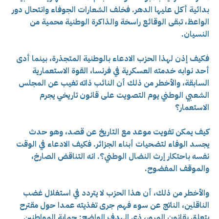
بدائية أكل عليها الدهر. فخلف الشعارات الجوفاء وانتحال دور
الواعظ، تبقى الوقائع راسخة والذاكرة الوطنية محمية من
النسيان.
فكيف إذن لهذا الحزب الادعاء بالوطنية المتجذرة، بينما أدى
أحد نوابه خدمته العسكرية في فرنسا، القوة الاستعمارية
السابقة، والأخطر من ذلك أن النائب ذاته تغيب عن المجلس
الشعبي الوطني يوم التصويت على قانون تاريخي يجرم
الاستعمار؟
كيف يمكن تفويت موعد مع التاريخ عن قصد، وهو حدث
يجسد الوفاء لتضحيات أبناء الجزائر. فكيف الادعاء في الوقت
نفسه باحتكار إرث النضال الوطني؟. انه التناقض الصارخ،
والموقف المفضوح.
والأخطر من ذلك، أن هذا الحزب لا يتردد في استغلال غضب
الناقلين، الناتج عن سوء فهم جرى تغذيته عمدا حول مقترح
يتعلق بقانون المرور، ذي الهدف الواضح: حماية المواطنين