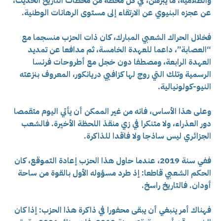
والظلامية، ما يبرهن، في كل محطة من محطات التاريخ الحديث،
عن عجزه البنيوي عن الارتقاء إلى مستوى الرهانات الوطنية.
فخلال الحراك الشعبي المبارك، كان ذات الحزب منسجما مع
“العصابة”، داعما للعهدة الخامسة، ثم مدافعا عن تمديد
العهدة الرابعة، ومصطفا دون خجل مع أطروحات فرنسا
الرسمية وتلك التي روج لها كزافيي دريانكور، المعروف بنزعته
النيو-كولونيالية.
وعلى هذا الأساس، فانه من غير الممكن أن يأتي اليوم متقمصا
دور العذراء، ولا متنكرا في زي منقذ اللحظة الأخيرة. فالشعب
الجزائري ليس ساذجا ولا فاقدا للذاكرة.
ففي سنة 2019، عندما حاول هذا الحزب إعادة التموقع، كان
الحكم الشعبي قاطعا: إذ طرد مسؤوله الأول بالقوة من ساحة
أودان. فالتاريخ راسخ.
فهناك أمر ينبغي أن يبقى محفورا في ذاكرة هذا الحزب: إذا كان