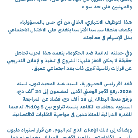
والمهنيين على حد سواء
هذا التوظيف الانتهازي، الخالي من أي حس بالمسؤولية،
يكشف منطقا سياسيا افتراسيا يتغذى على الاختلال الاجتماعي
بدل الإسهام في معالجته.
وفي حملته الدائمة ضد الحكومة، يتعمد هذا الحزب تجاهل
حقيقة لا يمكن القفز عليها: الشروع في تنفيذ والإعلان التدريجي
عن قرارات رئاسية كبرى ذات بعد اجتماعي عميق.
فقد أقر رئيس الجمهورية، السيد عبد المجيد تبون، لسنة
2026، رفع الأجر الوطني الأدنى المضمون إلى 24 ألف دج،
ورفع منحة البطالة إلى 18 ألف دج، فضلا عن المراجعة
السنوية لمعاشات التقاعد بنسبة تتراوح بين 5 و10%، تدعيما
للقدرة الشرائية للمتقاعدين في مواجهة التقلبات الاقتصادية.
ويضاف إلى ذلك الإعلان الذي تم اليوم, عن قرار استيراد مليون
رأس من الأغنام تحسبا لعيد الأضحى المبارك، وهو إجراء عملي