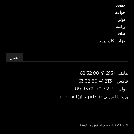
جهوي
حوادث
دولي
رياضة
ثقافة
مزاد… كاب ديزاد
اتصال
هاتف: +213 41 80 32 62
فاكس: +213 41 80 32 63
جوال: +213 7 70 65 93 89
بريد إلكتروني:contact@capdz.dz
© CAP DZ، جميع الحقوق محفوظة