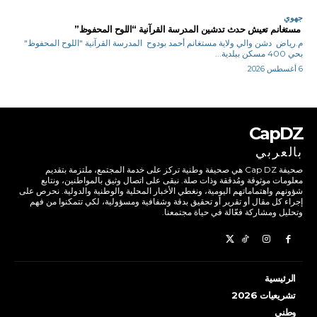
جهوي
مستغانم تعيش حدث تدشين المدرسة القرآنية “اللوح المحفوظ”
م.رياض دشن والي ولاية مستغانم أحمد بودوح المدرسة القرآنية "اللوح المحفوظ"
بحي 400 مسكن ببلدية...
6 أغسطس 2026
CapDZ
بالعربي
صحيفة Cap DZ هي صحيفة وطنية تركز على خدمة المجتمع، ملتزمة بتقديم
معلومات موثوقة ومُدققة وذات صلة. نبقى على اتصال وثيق بالمواطنين، ونتابع
شؤونهم واهتماماتهم اليومية، ونغطي الأخبار المحلية والوطنية والدولية. نحرص على
إجراء كل مقال أو تقرير أو تحقيق بدقة وشفافية ومسؤولية، لكي تتمكنوا من فهم
وتحليل ومشاركة فعّالة في حياة مجتمعنا.
الرئيسية
تشريعيات 2026
وطني