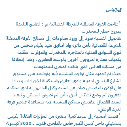
ق.إلياس
أطاحت الفرقة المتنقلة للشرطة القضائية بواد العلايق البليدة
بمروج خطير للمخدرات.
تفاصيل القضية تعود إلى ورود معلومات إلى مصالح الفرقة المتنقلة
للشرطة القضائية بأمن دائرة واد العلايق تفيد بقيام شخص من
ذوي السوابق العدلية بالمتاجرة بالمخدرات والمؤثرات العقلية
بكميات معتبرة لمروجين آخرين بالوسط الحضري ، وهذا إنطلاقا
من مسكنه العائلي الذي يتخذه كمخزن للممنوعات .
حيث تم تحديد مكان تواجد المشتبه فيه وتوقيفه على مستوى
الشارع الرئيسي لمدينة وادي العلايق واستكمالا للاجراءات و بناءا
على الإذن بالتفتيش صادر عن السيد وكيل الجمهورية لدى محكمة
العفرون تم وضع تشكيل أمني ، أين تم تطويق المسكن و تنفيذ
السند القضائي بتفتيش مسكن المشتبه فيه بمساعدة عناصر فرقة
الدرك الوطني،
أفضت العملية إلى ضبط كمية معتبرة من المؤثرات العقلية بكيس
بلاستيكي داخل كيس الكبير خاص بالطحين قدرت بـ 3030 كبسولة