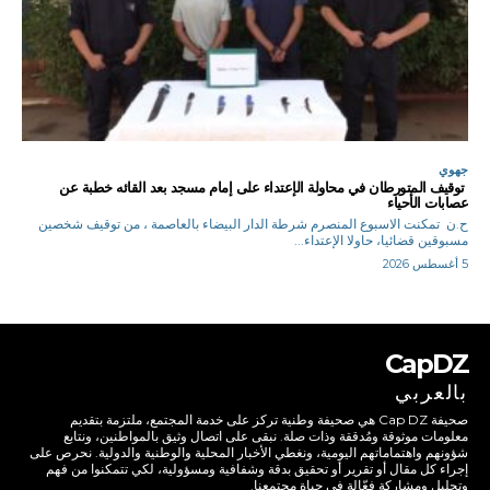
جهوي
توقيف المتورطان في محاولة الإعتداء على إمام مسجد بعد القائه خطبة عن
عصابات الأحياء
ح.ن تمكنت الاسبوع المنصرم شرطة الدار البيضاء بالعاصمة ، من توقيف شخصين
مسبوقين قضائيا، حاولا الإعتداء...
5 أغسطس 2026
CapDZ
بالعربي
صحيفة Cap DZ هي صحيفة وطنية تركز على خدمة المجتمع، ملتزمة بتقديم
معلومات موثوقة ومُدققة وذات صلة. نبقى على اتصال وثيق بالمواطنين، ونتابع
شؤونهم واهتماماتهم اليومية، ونغطي الأخبار المحلية والوطنية والدولية. نحرص على
إجراء كل مقال أو تقرير أو تحقيق بدقة وشفافية ومسؤولية، لكي تتمكنوا من فهم
وتحليل ومشاركة فعّالة في حياة مجتمعنا.