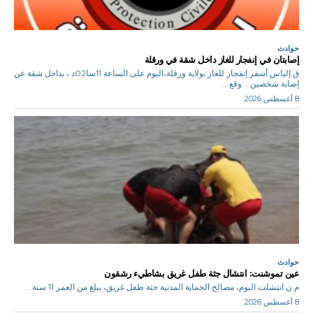
حوادث
إصابتان في إنفجار للغاز داخل شقة في ورقلة
ق.إلياس أسفر إنفجار للغاز بولاية ورقلة،اليوم على الساعة 11سا02د ، بداخل شقة عن
إصابة شخصين . وقع...
8 أغسطس 2026
حوادث
عين تموشنت: انتشال جثة طفل غريق بشاطيء رشقون
م ن انتشلت اليوم، مصالح الحماية المدنية جثة طفل غريق، يبلغ من العمر 11 سنة...
8 أغسطس 2026