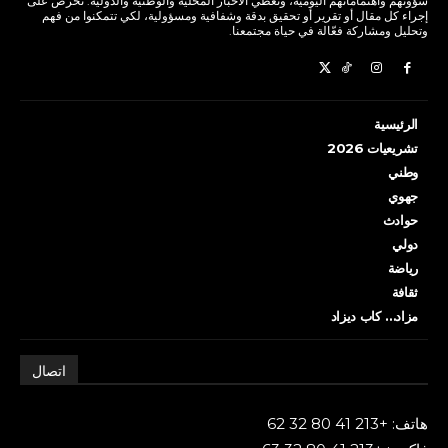
شؤونهم واهتماماتهم اليومية، ونغطي الأخبار المحلية والوطنية والدولية. نحرص على
إجراء كل مقال أو تقرير أو تحقيق بدقة وشفافية ومسؤولية، لكي تتمكنوا من فهم
وتحليل ومشاركة فعّالة في حياة مجتمعنا.
الرئيسية
تشريعيات 2026
وطني
جهوي
حوادث
دولي
رياضة
ثقافة
مزاد… كاب ديزاد
اتصال
هاتف: +213 41 80 32 62