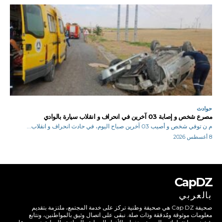
حوادث
مصرع شخص و إصابة 03 آخرين في انحراف و انقلاب سيارة بالوادي
م ن توفي شخص و أصيب 03 آخرين صباح اليوم، في حادث انحراف و انقلاب...
8 أغسطس 2026
CapDZ
بالعربي
صحيفة Cap DZ هي صحيفة وطنية تركز على خدمة المجتمع، ملتزمة بتقديم
معلومات موثوقة ومُدققة وذات صلة. نبقى على اتصال وثيق بالمواطنين، ونتابع