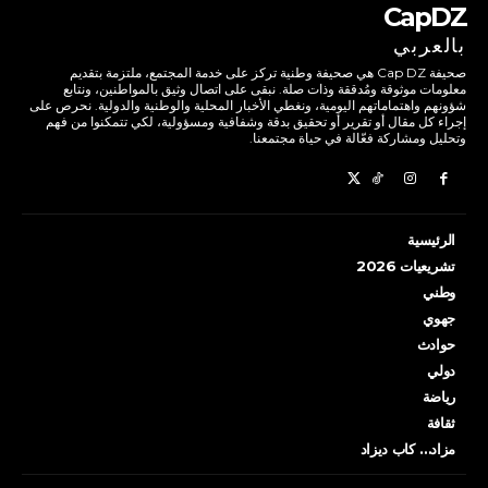
CapDZ
بالعربي
صحيفة Cap DZ هي صحيفة وطنية تركز على خدمة المجتمع، ملتزمة بتقديم
معلومات موثوقة ومُدققة وذات صلة. نبقى على اتصال وثيق بالمواطنين، ونتابع
شؤونهم واهتماماتهم اليومية، ونغطي الأخبار المحلية والوطنية والدولية. نحرص على
إجراء كل مقال أو تقرير أو تحقيق بدقة وشفافية ومسؤولية، لكي تتمكنوا من فهم
وتحليل ومشاركة فعّالة في حياة مجتمعنا.
الرئيسية
تشريعيات 2026
وطني
جهوي
حوادث
دولي
رياضة
ثقافة
مزاد… كاب ديزاد