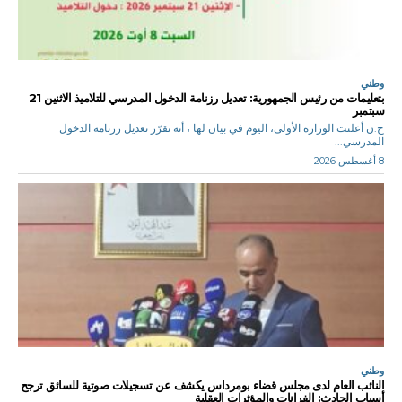
وطني
بتعليمات من رئيس الجمهورية: تعديل رزنامة الدخول المدرسي للتلاميذ الاثنين 21
سبتمبر
ح.ن أعلنت الوزارة الأولى، اليوم في بيان لها ، أنه تقرّر تعديل رزنامة الدخول
المدرسي...
8 أغسطس 2026
وطني
النائب العام لدى مجلس قضاء بومرداس يكشف عن تسجيلات صوتية للسائق ترجح
أسباب الحادث: الفرانات والمؤثرات العقلية