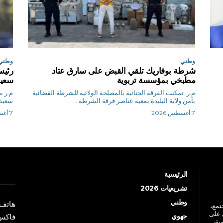
وطني
وطني
شرطة بوفاريك تلقي القبض على سارق عتاد
رئيس
مطبخي بمؤسسة تربوية
سعيد
م.ر تمكنت الفرقة الجنائية بالمصلحة الولائية للشرطة القضائية
م.
بأمن ولاية البليدة بمعية عناصر فرقة الشرطة...
سعيد 
7 أغسطس 2026
7 أغسطس 2026
الرئيسية
تشريعيات 2026
وطني
هاتف: +213 41 
جتمع،
 على
جهوي
فاكس: +213 41
ية،