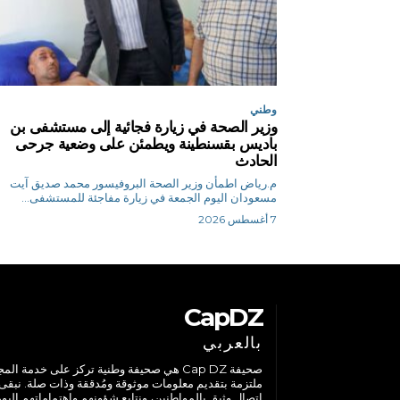
وطني
وزير الصحة في زيارة فجائية إلى مستشفى بن
باديس بقسنطينة ويطمئن على وضعية جرحى
الحادث
م.رياض اطمأن وزير الصحة البروفيسور محمد صديق آيت
مسعودان اليوم الجمعة في زيارة مفاجئة للمستشفى...
7 أغسطس 2026
CapDZ
بالعربي
صحيفة Cap DZ هي صحيفة وطنية تركز على خدمة الم
ملتزمة بتقديم معلومات موثوقة ومُدققة وذات صلة. نبقى
اتصال وثيق بالمواطنين، ونتابع شؤونهم واهتماماتهم اليوم