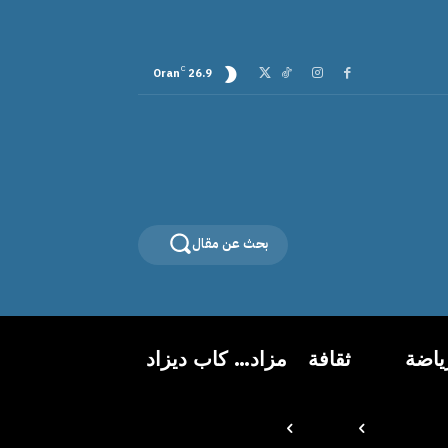
C
Oran
26.9
بحث عن مقال
ياضة
ثقافة
مزاد… كاب ديزاد