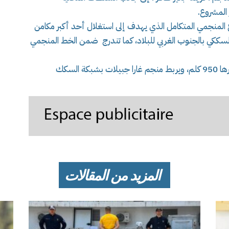
المشروع.
لمنجمي المتكامل الذي يهدف إلى استغلال أحد أكبر مكامن
ل السككي بالجنوب الغربي للبلاد، كما تندرج ضمن الخط المنجمي
المشروع يمتد إلى غاية ولاية بشار على مسافة قدرها 950 كلم، ويربط منجم غارا جبيلات بشبكة السكك
المزيد من المقالات