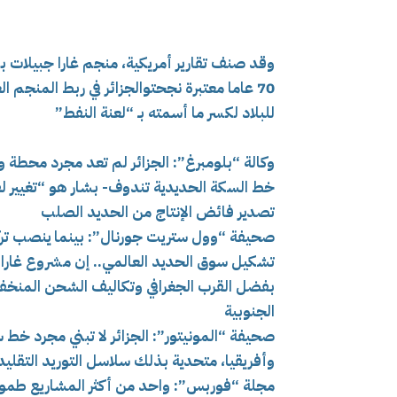
70 عاما معتبرة نجحتوالجزائر في ربط المنج
للبلاد لكسر ما أسمته بـ “لعنة النفط”
وكالة “بلومبرغ”: الجزائر لم تعد مجرد محطة 
خط السكة الحديدية تندوف- بشار هو “تغيير لق
تصدير فائض الإنتاج من الحديد الصلب
صحيفة “وول ستريت جورنال”: بينما ينصب تركيز
تشكيل سوق الحديد العالمي.. إن مشروع غارا جب
بفضل القرب الجغرافي وتكاليف الشحن المنخفضة
الجنوبية
صحيفة “المونيتور”: الجزائر لا تبني مجرد 
وأفريقيا، متحدية بذلك سلاسل التوريد التقليد