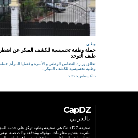
وطني
حملة وطنية تحسيسية للكشف المبكر عن اضطر
طيف التوحد
تطلق وزارة التضامن الوطني و الأسرة و قضايا المرأة, حملة
وطنية تحسيسية للكشف المبكر...
6 أغسطس 2026
CapDZ
بالعربي
صحيفة Cap DZ هي صحيفة وطنية تركز على خدمة الم
ملتزمة بتقديم معلومات موثوقة ومُدققة وذات صلة. نبقى
اتصال وثيق بالمواطنين، ونتابع شؤونهم واهتماماتهم اليوم