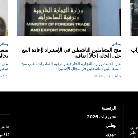
وطني
وطني
اب
منح المتعاملين الناشطين في الإستيراد لإعادة البيع
سعيو
على الحالة آجالاً اضافية
تحال
م.ر أقدمت وزارة التجارة الخارجية و ترقية الصادرات، على منح
المتعاملين الناشطين في مجال الإستيراد...
سعيود
6 أغسطس 2026
5 أغسطس 2026
الرئيسية
تشريعيات 2026
وطني
هاتف: +213 41 
جتمع،
 على
جهوي
فاكس: +213 41
ية،