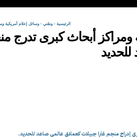
الرئيسية
وطني
وسائل إعلام أمريكية وم
 ومراكز أبحاث كبرى تدرج منج
للحديد
رى إدراج منجم غارا جبيلات كعملاق عالمي صاعد للحديد.