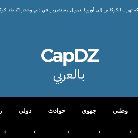
رب الكوكايين إلى أوروبا بتمويل مستثمرين في دبي وحجز 21 طنا كوكايين
CapDZ
بالعربي
وطني
جهوي
حوادث
دولي
ر