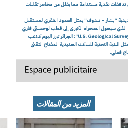
لى تدفقات نقدية مستدامة مما يقلل من مخاطر تقلبات
ديدية “بشار – تندوف” يمثل العمود الفقري لمستقبل
ي الذي سيحول الصحراء الكبرى إلى قطب لوجستي قاري
هيئة المسح الجيولوجي الأمريكية “U.S. Geological Survey – USGS”: الجزائر تبرز اليوم كلاعب
البنية التحتية للسكك الحديدية المفتاح التقني
اج فعلي.
المزيد من المقالات