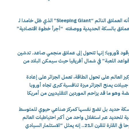
وقد صنف تقارير أمريكية، منجم غارا جبيلات بأنه العملاق النائم “Sleeping Giant” الذي ظل خامدا لـ
م العملاق بالسكة الحديدية ووصفته “أجرأ خطوة اقتصادية”
وقود لأوروبا؛ إنها تتحول إلى عملاق منجمي صاعد. تدشين
واعد اللعبة” في شمال أفريقيا حيث سيمكن البلاد من
 العالم على تحول الطاقة، تعمل الجزائر على إعادة
يلات يمنح الجزائر ميزة تنافسية كبرى تجاه أوروبا
 وهو ما قد يزاحم الموردين التقليديين من أمريكا
خط سكة حديد بل تضع نفسها كمركز صناعي حيوي للمتوسط
ية للحديد عبر استغلال واحد من أكبر احتياطيات العالم
مجلة “فوربس”: واحد من أكثر المشاريع طموحا في القارة للقرن الـ21.. إنه يمثل “الاستثمار السيادي