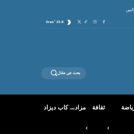
C
Oran
25.8
بحث عن مقال
ياضة
ثقافة
مزاد… كاب ديزاد