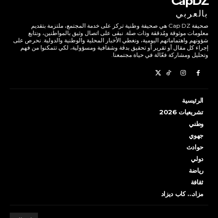
CapDZ
بالعربي
صحيفة Cap DZ هي صحيفة وطنية تركز على خدمة المجتمع، ملتزمة بتقديم
معلومات موثوقة ومُدققة وذات صلة. نبقى على اتصال وثيق بالمواطنين، ونتابع
شؤونهم واهتماماتهم اليومية، ونغطي الأخبار المحلية والوطنية والدولية. نحرص على
إجراء كل مقال أو تقرير أو تحقيق بدقة وشفافية ومسؤولية، لكي تتمكنوا من فهم
وتحليل ومشاركة فعّالة في حياة مجتمعنا.
الرئيسية
تشريعيات 2026
وطني
جهوي
حوادث
دولي
رياضة
ثقافة
مزاد… كاب ديزاد