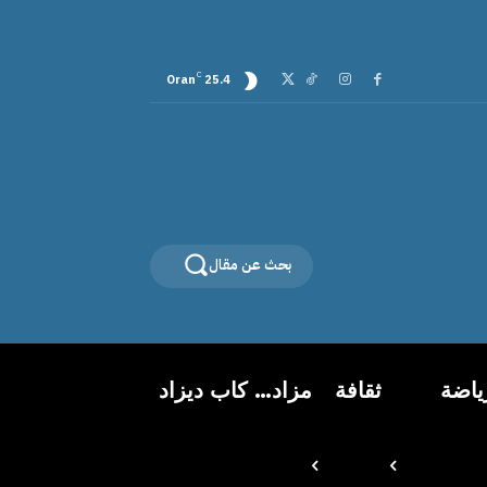
C
Oran
25.4
بحث عن مقال
ياضة
ثقافة
مزاد… كاب ديزاد