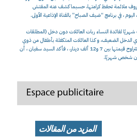
ي ظروف ملائمة تحفظ كرامتها، حسبما كشف عنه المفتش
اليوم ، في برنامج “ضيف الصباح” بالقناة الإذاعية الأولى.
شهريًا لفائدة النساء ربات العائلات دون دخل (المطلقات
ئة المسنين فوق 60 سنة من ذوي الدخل الضعيف، و كذا العائلات المتكفلة بأطفال من ذوي
الإعاقة الكاملة، والمصابين بأمراض مزمنة ، و التي تتراوح قيمتها بين 7 و12 ألف دينار، ، فأكد السيد سفيان ، أن
المزيد من المقالات