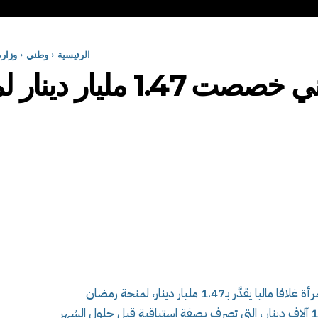
الرئيسية
وطني
وزارة ال
ار دينار لمنحة رمضان
خصصت وزارة التضامن الوطني والأسرة وقضايا المرأة غلافا ماليا يقدَّر بـ1.47 مليار دينار، لمنحة رمضان
المرصودة لفائدة العائلات المعوزة و المقدرة ب 10 آلاف دينار ، التي تصرف بصفة استباقية قبل حلول الشهر