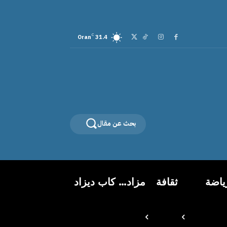
C
Oran
31.4
بحث عن مقال
ياضة
ثقافة
مزاد… كاب ديزاد