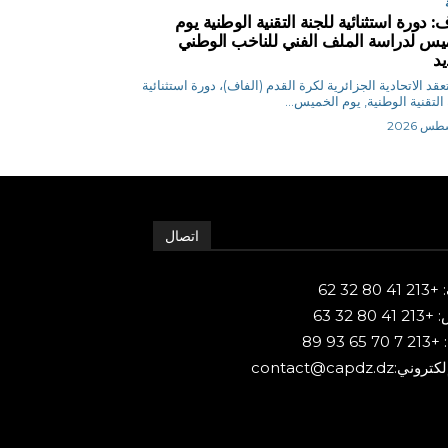
: دورة استثنائية للجنة التقنية الوطنية يوم
يس لدراسة الملف الفني للناخب الوطني
يد
 ي تعقد الاتحادية الجزائرية لكرة القدم (الفاف)، دورة استثنائية
 التقنية الوطنية, يوم الخميس...
اتصال
80 32 62
 80 32 63
65 93 89
ني:contact@capdz.dz