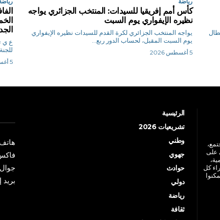
رياضة
رياضة
كأس أمم إفريقيا للسيدات: المنتخب الجزائري يواجه
الفاف
نظيره الإيفواري يوم السبت
الخم
الجد
بطال
يواجه المنتخب الجزائري لكرة القدم للسيدات نظيره الإيفواري
يوم السبت المقبل، لحساب الدور ربع...
ع
للجنة
5 أغسطس 2026
5 أغسطس 2026
الرئيسية
تشريعيات 2026
وطني
هاتف: +213 41 
جتمع،
 على
جهوي
فاكس: +213 41
ية،
جوال: +213 7 70 
راء كل
حوادث
مكنوا
بريد إلكترو
دولي
رياضة
ثقافة