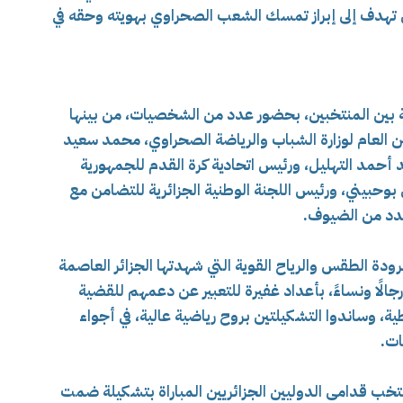
لتي تهدف إلى إبراز تمسك الشعب الصحراوي بهويته وحقه في
ة بين المنتخبين، بحضور عدد من الشخصيات، من بينها
ين العام لوزارة الشباب والرياضة الصحراوي، محمد سعيد
 أحمد التهليل، ورئيس اتحادية كرة القدم للجمهورية
 بوحبيني، ورئيس اللجنة الوطنية الجزائرية للتضامن مع
دد من الضيوف.
رودة الطقس والرياح القوية التي شهدتها الجزائر العاصمة
جالًا ونساءً، بأعداد غفيرة للتعبير عن دعمهم للقضية
طية، وساندوا التشكيلتين بروح رياضية عالية، في أجواء
ات.
ب قدامى الدوليين الجزائريين المباراة بتشكيلة ضمت