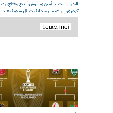
الحارس محمد أمين زماموش، ربيع مفتاح، رضا 
كودري، إبراهيم بوسحابة، جمال سلامة، عبد ا