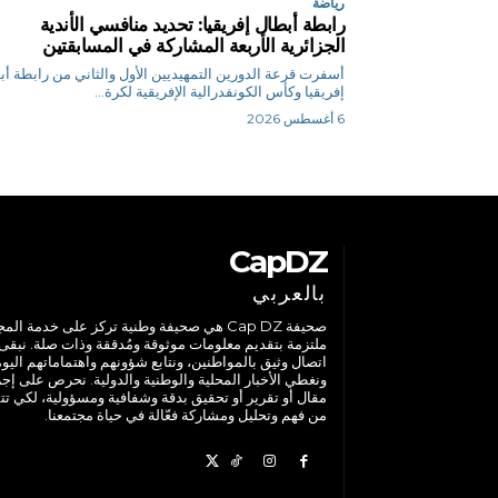
رياضة
رابطة أبطال إفريقيا: تحديد منافسي الأندية
الجزائرية الأربعة المشاركة في المسابقتين
أسفرت قرعة الدورين التمهيديين الأول والثاني من رابطة أ
إفريقيا وكأس الكونفدرالية الإفريقية لكرة...
6 أغسطس 2026
CapDZ
بالعربي
صحيفة Cap DZ هي صحيفة وطنية تركز على خدمة الم
ملتزمة بتقديم معلومات موثوقة ومُدققة وذات صلة. نبقى
اتصال وثيق بالمواطنين، ونتابع شؤونهم واهتماماتهم اليوم
ونغطي الأخبار المحلية والوطنية والدولية. نحرص على إج
مقال أو تقرير أو تحقيق بدقة وشفافية ومسؤولية، لكي تت
من فهم وتحليل ومشاركة فعّالة في حياة مجتمعنا.