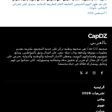
حل بعد ظهر اليوم الخميس, الخليفة العام للطريقة التجانية, سيدي علي بلعرابي
التجاني, بأبوجا,...
7 أغسطس 2026
CapDZ
بالعربي
صحيفة Cap DZ هي صحيفة وطنية تركز على خدمة المجتمع، ملتزمة بتقديم
معلومات موثوقة ومُدققة وذات صلة. نبقى على اتصال وثيق بالمواطنين، ونتابع
شؤونهم واهتماماتهم اليومية، ونغطي الأخبار المحلية والوطنية والدولية. نحرص على
إجراء كل مقال أو تقرير أو تحقيق بدقة وشفافية ومسؤولية، لكي تتمكنوا من فهم
وتحليل ومشاركة فعّالة في حياة مجتمعنا.
الرئيسية
تشريعيات 2026
وطني
جهوي
حوادث