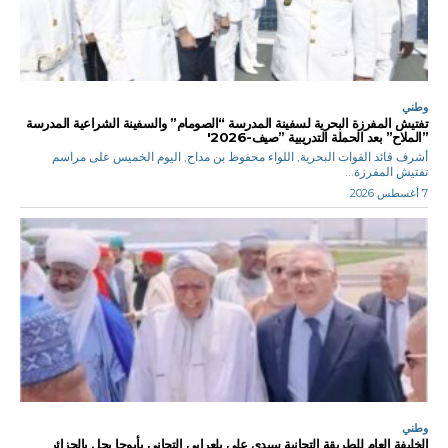
وطني
تفتيش المفرزة البحرية لسفينة المدرسة “الصومام” والسفينة الشراعية المدرسة
”الملاح” بعد الحملة التدريبية ”صيف-2026′
أشرف قائد القوات البحرية, اللواء محفوظ بن مداح, اليوم الخميس على مراسم
تفتيش المفرزة...
7 أغسطس 2026
وطني
الخليفة العام للطريقة التجانية سيدي علي بلعرابي التجاني بأبوجا يحل بالجزائر