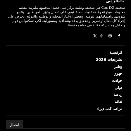
بالعربي
صحيفة Cap DZ هي صحيفة وطنية تركز على خدمة المجتمع، ملتزمة بتقديم
معلومات موثوقة ومُدققة وذات صلة. نبقى على اتصال وثيق بالمواطنين، ونتابع
شؤونهم واهتماماتهم اليومية، ونغطي الأخبار المحلية والوطنية والدولية. نحرص على
إجراء كل مقال أو تقرير أو تحقيق بدقة وشفافية ومسؤولية، لكي تتمكنوا من فهم
وتحليل ومشاركة فعّالة في حياة مجتمعنا.
الرئيسية
تشريعيات 2026
وطني
جهوي
حوادث
دولي
رياضة
ثقافة
مزاد… كاب ديزاد
اتصال