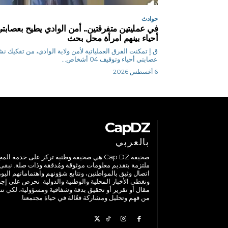
حوادث
في عمليتين متفرقتين.. أمن الوادي يطيح بعصابت
أحياء بينهم امرأة محل بحث
ق.إ تمكنت الفرق العملياتية لأمن ولاية الوادي، من تفكيك ن
عصابتي أحياء وتوقيف 04 أشخاص...
6 أغسطس 2026
CapDZ
بالعربي
صحيفة Cap DZ هي صحيفة وطنية تركز على خدمة الم
ملتزمة بتقديم معلومات موثوقة ومُدققة وذات صلة. نبقى
اتصال وثيق بالمواطنين، ونتابع شؤونهم واهتماماتهم اليوم
ونغطي الأخبار المحلية والوطنية والدولية. نحرص على إج
مقال أو تقرير أو تحقيق بدقة وشفافية ومسؤولية، لكي تت
من فهم وتحليل ومشاركة فعّالة في حياة مجتمعنا.