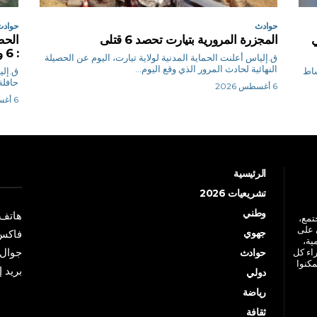
حوادث
حوادث
ي
المجزرة المرورية بتيارت تحصد 6 قتلى
الحص
: 6 وفيات و22 جريحا
ق.إلياس أعلنت الحماية المدنية لولاية تيارت، اليوم عن الحصيلة
النهائية لحادث المرور الذي وقع اليوم...
شاط
حافلة 
6 أغسطس 2026
6 أغسطس 2026
الرئيسية
تشريعيات 2026
وطني
هاتف: +213 41 
جتمع،
 على
جهوي
فاكس: +213 41
ية،
جوال: +213 7 70 
راء كل
حوادث
مكنوا
بريد إلكترو
دولي
رياضة
ثقافة