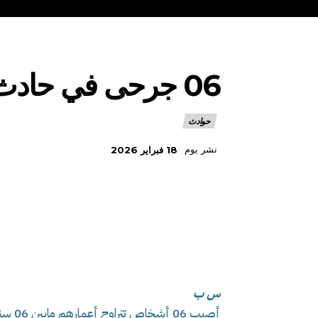
06 جرحى في حادث إصطدام بين سيارتين بخنشلة
حوادث
نشر يوم
18 فبراير 2026
س ب