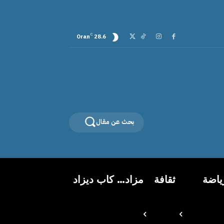
C
Oran
28.6
بحث عن مقال
ياضة
ثقافة
مزاد… كاب ديزاد