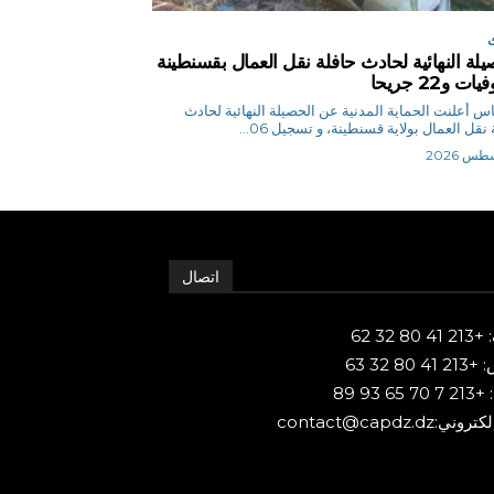
يلة النهائية لحادث حافلة نقل العمال بقسنطينة
ق.إلياس أعلنت الحماية المدنية عن الحصيلة النهائية لحادث
نقل العمال بولاية قسنطينة، و تسجيل 06...
اتصال
80 32 62
 80 32 63
65 93 89
ني:contact@capdz.dz