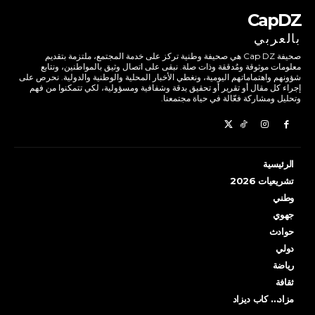
CapDZ
بالعربي
صحيفة Cap DZ هي صحيفة وطنية تركز على خدمة المجتمع، ملتزمة بتقديم
معلومات موثوقة ومُدققة وذات صلة. نبقى على اتصال وثيق بالمواطنين، ونتابع
شؤونهم واهتماماتهم اليومية، ونغطي الأخبار المحلية والوطنية والدولية. نحرص على
إجراء كل مقال أو تقرير أو تحقيق بدقة وشفافية ومسؤولية، لكي تتمكنوا من فهم
وتحليل ومشاركة فعّالة في حياة مجتمعنا.
الرئيسية
تشريعيات 2026
وطني
جهوي
حوادث
دولي
رياضة
ثقافة
مزاد… كاب ديزاد