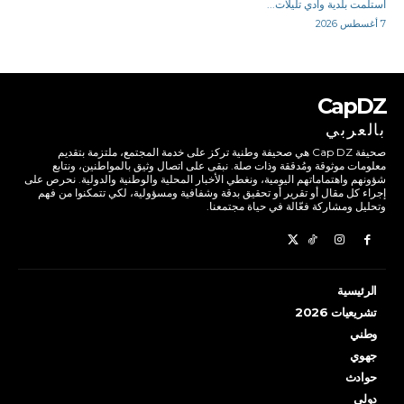
استلمت بلدية وادي تليلات...
7 أغسطس 2026
CapDZ
بالعربي
صحيفة Cap DZ هي صحيفة وطنية تركز على خدمة المجتمع، ملتزمة بتقديم
معلومات موثوقة ومُدققة وذات صلة. نبقى على اتصال وثيق بالمواطنين، ونتابع
شؤونهم واهتماماتهم اليومية، ونغطي الأخبار المحلية والوطنية والدولية. نحرص على
إجراء كل مقال أو تقرير أو تحقيق بدقة وشفافية ومسؤولية، لكي تتمكنوا من فهم
وتحليل ومشاركة فعّالة في حياة مجتمعنا.
الرئيسية
تشريعيات 2026
وطني
جهوي
حوادث
دولي