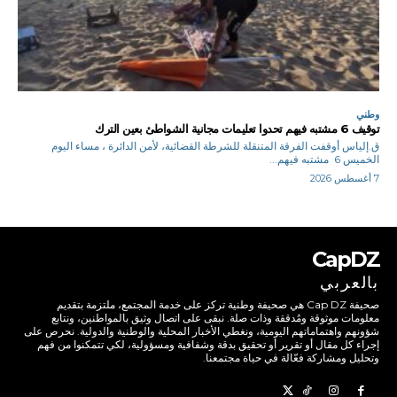
وطني
توقيف 6 مشتبه فيهم تحدوا تعليمات مجانية الشواطئ بعين الترك
ق.إلياس أوقفت الفرقة المتنقلة للشرطة القضائية، لأمن الدائرة ، مساء اليوم
الخميس 6 مشتبه فيهم...
7 أغسطس 2026
CapDZ
بالعربي
صحيفة Cap DZ هي صحيفة وطنية تركز على خدمة المجتمع، ملتزمة بتقديم
معلومات موثوقة ومُدققة وذات صلة. نبقى على اتصال وثيق بالمواطنين، ونتابع
شؤونهم واهتماماتهم اليومية، ونغطي الأخبار المحلية والوطنية والدولية. نحرص على
إجراء كل مقال أو تقرير أو تحقيق بدقة وشفافية ومسؤولية، لكي تتمكنوا من فهم
وتحليل ومشاركة فعّالة في حياة مجتمعنا.