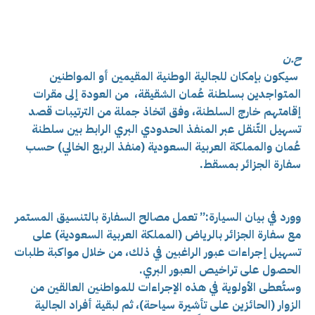
ح.ن
سيكون بإمكان للجالية الوطنية المقيمين أو المواطنين
المتواجدين بسلطنة عُمان الشقيقة، من العودة إلى مقرات
إقامتهم خارج السلطنة، وفق اتخاذ جملة من الترتيبات قصد
تسهيل التّنقل عبر المنفذ الحدودي البري الرابط بين سلطنة
عُمان والمملكة العربية السعودية (منفذ الربع الخالي) حسب
سفارة الجزائر بمسقط.
وورد في بيان السيارة:” تعمل مصالح السفارة بالتنسيق المستمر
مع سفارة الجزائر بالرياض (المملكة العربية السعودية) على
تسهيل إجراءات عبور الراغبين في ذلك، من خلال مواكبة طلبات
الحصول على تراخيص العبور البري.
وستُعطى الأولوية في هذه الإجراءات للمواطنين العالقين من
الزوار (الحائزين على تأشيرة سياحة)، ثم لبقية أفراد الجالية