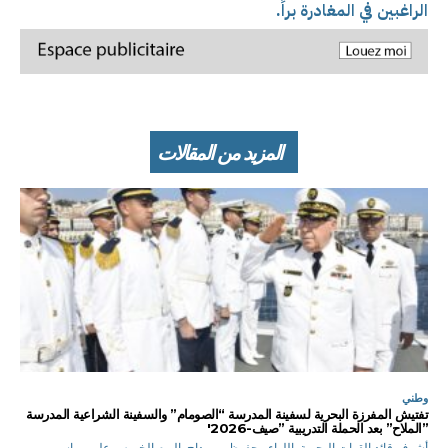
الراغبين في المغادرة براً.
المزيد من المقالات
وطني
تفتيش المفرزة البحرية لسفينة المدرسة “الصومام” والسفينة الشراعية المدرسة
”الملاح” بعد الحملة التدريبية ”صيف-2026′
أشرف قائد القوات البحرية, اللواء محفوظ بن مداح, اليوم الخميس على مراسم