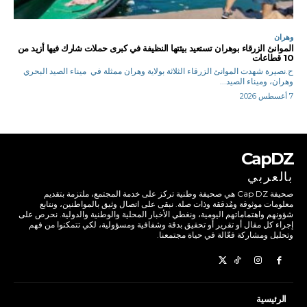
وهران
الموانئ الزرقاء بوهران تستعيد بيئتها النظيفة في كبرى حملات شارك فيها أزيد من
10 قطاعات
ح.نصيرة شهدت الموانئ الزرقاء الثلاثة بولاية وهران ممثلة في ميناء الصيد البحري
وهران، وميناء الصيد...
7 أغسطس 2026
CapDZ
بالعربي
صحيفة Cap DZ هي صحيفة وطنية تركز على خدمة المجتمع، ملتزمة بتقديم
معلومات موثوقة ومُدققة وذات صلة. نبقى على اتصال وثيق بالمواطنين، ونتابع
شؤونهم واهتماماتهم اليومية، ونغطي الأخبار المحلية والوطنية والدولية. نحرص على
إجراء كل مقال أو تقرير أو تحقيق بدقة وشفافية ومسؤولية، لكي تتمكنوا من فهم
وتحليل ومشاركة فعّالة في حياة مجتمعنا.
الرئيسية