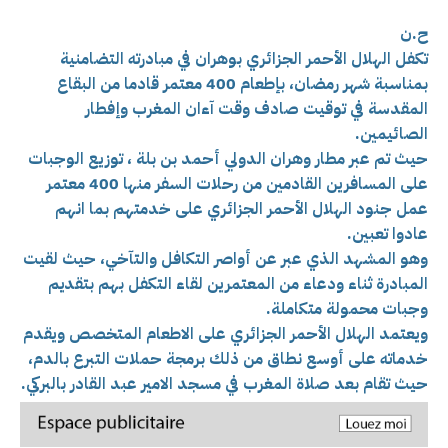
ح.ن
تكفل الهلال الأحمر الجزائري بوهران في مبادرته التضامنية
بمناسبة شهر رمضان، بإطعام 400 معتمر قادما من البقاع
المقدسة في توقيت صادف وقت آءان المغرب وإفطار
الصائيمين.
حيث تم عبر مطار وهران الدولي أحمد بن بلة ، توزيع الوجبات
على المسافرين القادمين من رحلات السفر منها 400 معتمر
عمل جنود الهلال الأحمر الجزائري على خدمتهم بما انهم
عادوا تعبين.
وهو المشهد الذي عبر عن أواصر التكافل والتآخي، حيث لقيت
المبادرة ثناء ودعاء من المعتمرين لقاء التكفل بهم بتقديم
وجبات محمولة متكاملة.
ويعتمد الهلال الأحمر الجزائري على الاطعام المتخصص ويقدم
خدماته على أوسع نطاق من ذلك برمجة حملات التبرع بالدم،
حيث تقام بعد صلاة المغرب في مسجد الامير عبد القادر بالبركي.