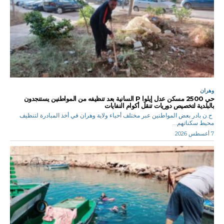
وهران
حي 2500 مسكن عدل إيلوا P السانية بعد تنظيفه من المواطنين يستنجدون
بالبلدية لتخصيص دوريات تنقل أكوام النفايات
ح.ن بادر بعض المواطنين عبر مختلف أحياء ولاية وهران في أخذ المبادرة لتنظيف
محيط سكناتهم...
7 أغسطس 2026