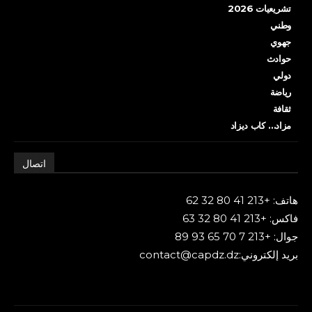
تشريعيات 2026
وطني
جهوي
حوادث
دولي
رياضة
ثقافة
مزاد… كاب ديزاد
اتصال
هاتف: +213 41 80 32 62
فاكس: +213 41 80 32 63
جوال: +213 7 70 65 93 89
بريد إلكتروني:contact@capdz.dz