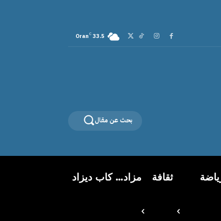
C
Oran
33.5
بحث عن مقال
ياضة
ثقافة
مزاد… كاب ديزاد