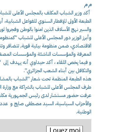
م م
أكد وزير الشباب المكلف بالمجلس الأعلى للشب
الطبعة الأولى للإفطار السنوي للفواعل الشبابية، أ
والسير نهج الأسلاف الذين امنوا بالوطن وفجروا ثورة
وأبرز الوزير دور المجلس الأعلى للشباب “كمنظوم
الاقتصادي، ضمن منظومة بيئية قوية, تتضافر وتت
المعرفة والمؤسسات الناشئة والمؤسسات المصغر
و فيما يخص اللقاء ، أكد حيداوي أنه يهدف إلى “
والتكافل بين أبناء الشعب الجزائري”.
هذه الطبعة المنظمة تحت شعار “الشباب بالمشاركة
طرف المجلس الأعلى للشباب بالشراكة مع وزارة ال
عرفت حضور مستشار لدى رئيس الجمهورية مكلف ب
والأحزاب السياسية، السيد مصطفى صايج و عدد 
الوطنية.