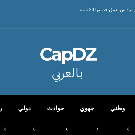
CapDZ
بالعربي
وطني
جهوي
حوادث
دولي
ر