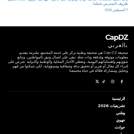
ظروف التمدرس تحسّبا...
7 أغسطس 2026
CapDZ
بالعربي
صحيفة Cap DZ هي صحيفة وطنية تركز على خدمة المجتمع، ملتزمة بتقديم
معلومات موثوقة ومُدققة وذات صلة. نبقى على اتصال وثيق بالمواطنين، ونتابع
شؤونهم واهتماماتهم اليومية، ونغطي الأخبار المحلية والوطنية والدولية. نحرص على
إجراء كل مقال أو تقرير أو تحقيق بدقة وشفافية ومسؤولية، لكي تتمكنوا من فهم
وتحليل ومشاركة فعّالة في حياة مجتمعنا.
الرئيسية
تشريعيات 2026
وطني
جهوي
حوادث