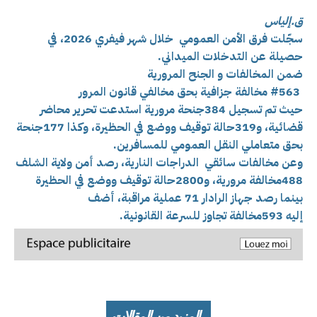
ق.إلياس
سجّلت فرق الأمن العمومي خلال شهر فيفري 2026، في
حصيلة عن التدخلات الميداني.
ضمن المخالفات و الجنح المرورية
#563 مخالفة جزافية بحق مخالفي قانون المرور
حيث تم تسجيل 384جنحة مرورية استدعت تحرير محاضر
قضائية، و
319حالة توقيف ووضع في الحظيرة، وكذا
177جنحة
بحق متعاملي النقل العمومي للمسافرين.
وعن مخالفات سائقي الدراجات النارية،
رصد أمن ولاية الشلف
488مخالفة مرورية،
و2800حالة توقيف ووضع في الحظيرة
بينما رصد
جهاز الرادار
71 عملية مراقبة، أضف
إليه
593مخالفة تجاوز للسرعة القانونية.
المزيد من المقالات