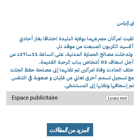
ق.إلياس
لقيت
امرأتان مصرعهما بولاية البليدة اختناقا بغاز أحادي
أكسيد الكربون المنبعث من موقد نار.
وتدخلت مصالح الحماية المدنية، على الساعة 11سا27د من
أجل اسعاف 03 أشخاص بباب الرحبة القديمة.
خلف الحادث وفاة امرأتين تم نقلهما إلى مصلحة حفظ الجثث
مع تسجيل تسمم أخرى تعاني من غثيان و صعوبة في التنفس
تم إسعافها ونقلها إلى المستشفى.
المزيد من المقالات