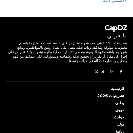
4 أغسطس 2026
CapDZ
بالعربي
صحيفة Cap DZ هي صحيفة وطنية تركز على خدمة المجتمع، ملتزمة بتقديم
معلومات موثوقة ومُدققة وذات صلة. نبقى على اتصال وثيق بالمواطنين، ونتابع
شؤونهم واهتماماتهم اليومية، ونغطي الأخبار المحلية والوطنية والدولية. نحرص على
إجراء كل مقال أو تقرير أو تحقيق بدقة وشفافية ومسؤولية، لكي تتمكنوا من فهم
وتحليل ومشاركة فعّالة في حياة مجتمعنا.
الرئيسية
تشريعيات 2026
وطني
جهوي
حوادث
دولي
رياضة