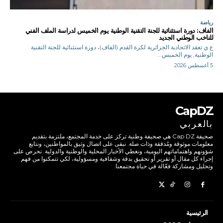
رياضة
الفاف: دورة استثنائية للجنة التقنية الوطنية يوم الخميس لدراسة الملف الفني
للناخب الوطني الجديد
ع ي تعقد الاتحادية الجزائرية لكرة القدم (الفاف)، دورة استثنائية للجنة التقنية
الوطنية, يوم الخميس...
5 أغسطس 2026
CapDZ
بالعربي
صحيفة Cap DZ هي صحيفة وطنية تركز على خدمة المجتمع، ملتزمة بتقديم
معلومات موثوقة ومُدققة وذات صلة. نبقى على اتصال وثيق بالمواطنين، ونتابع
شؤونهم واهتماماتهم اليومية، ونغطي الأخبار المحلية والوطنية والدولية. نحرص على
إجراء كل مقال أو تقرير أو تحقيق بدقة وشفافية ومسؤولية، لكي تتمكنوا من فهم
وتحليل ومشاركة فعّالة في حياة مجتمعنا.
الرئيسية