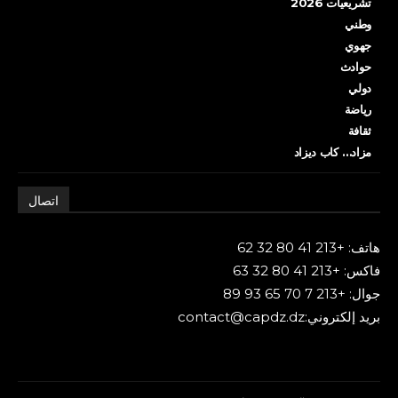
تشريعيات 2026
وطني
جهوي
حوادث
دولي
رياضة
ثقافة
مزاد… كاب ديزاد
اتصال
هاتف: +213 41 80 32 62
فاكس: +213 41 80 32 63
جوال: +213 7 70 65 93 89
بريد إلكتروني:contact@capdz.dz