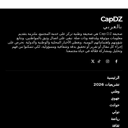
CapDZ
بالعربي
صحيفة Cap DZ هي صحيفة وطنية تركز على خدمة المجتمع، ملتزمة بتقديم
معلومات موثوقة ومُدققة وذات صلة. نبقى على اتصال وثيق بالمواطنين، ونتابع
شؤونهم واهتماماتهم اليومية، ونغطي الأخبار المحلية والوطنية والدولية. نحرص على
إجراء كل مقال أو تقرير أو تحقيق بدقة وشفافية ومسؤولية، لكي تتمكنوا من فهم
وتحليل ومشاركة فعّالة في حياة مجتمعنا.
الرئيسية
تشريعيات 2026
وطني
جهوي
حوادث
دولي
رياضة
ثقافة