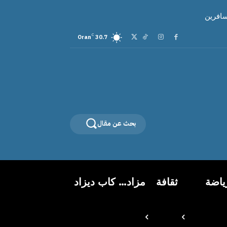
سافرين
C
Oran
30.7
بحث عن مقال
ياضة
ثقافة
مزاد… كاب ديزاد