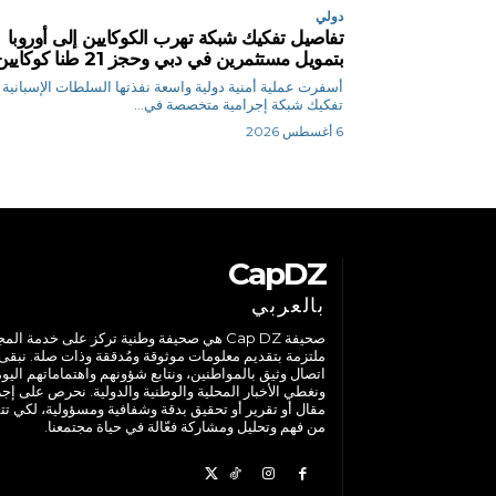
دولي
تفاصيل تفكيك شبكة تهرب الكوكايين إلى أوروبا
بتمويل مستثمرين في دبي وحجز 21 طنا كوكايين
أسفرت عملية أمنية دولية واسعة نفذتها السلطات الإسبانية
تفكيك شبكة إجرامية متخصصة في...
6 أغسطس 2026
CapDZ
بالعربي
صحيفة Cap DZ هي صحيفة وطنية تركز على خدمة الم
ملتزمة بتقديم معلومات موثوقة ومُدققة وذات صلة. نبقى
اتصال وثيق بالمواطنين، ونتابع شؤونهم واهتماماتهم اليوم
ونغطي الأخبار المحلية والوطنية والدولية. نحرص على إج
مقال أو تقرير أو تحقيق بدقة وشفافية ومسؤولية، لكي تت
من فهم وتحليل ومشاركة فعّالة في حياة مجتمعنا.