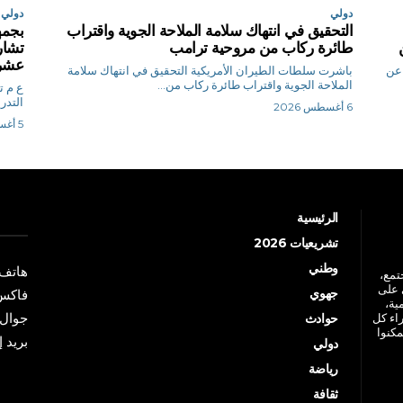
دولي
دولي
التحقيق في انتهاك سلامة الملاحة الجوية واقتراب
بجمه
طائرة ركاب من مروحية ترامب
تشارك
عشرة
 عن
باشرت سلطات الطيران الأمريكية التحقيق في انتهاك سلامة
الملاحة الجوية واقتراب طائرة ركاب من...
ع
التدر
6 أغسطس 2026
5 أغسطس 2026
الرئيسية
تشريعيات 2026
وطني
هاتف: +213 41 
جتمع،
 على
جهوي
فاكس: +213 41
ية،
جوال: +213 7 70 
راء كل
حوادث
مكنوا
بريد إلكترو
دولي
رياضة
ثقافة