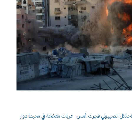
ت الاحتلال الصهيوني فجرت أمس، عربات مفخخة في محيط دوار