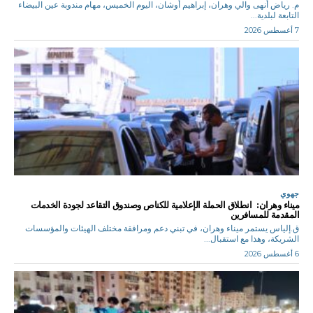
م. رياض أنهى والي وهران، إبراهيم أوشان، اليوم الخميس، مهام مندوبة عين البيضاء
التابعة لبلدية...
7 أغسطس 2026
جهوي
ميناء وهران: انطلاق الحملة الإعلامية للكناص وصندوق التقاعد لجودة الخدمات
المقدمة للمسافرين
ق.إلياس يستمر ميناء وهران، في تبني دعم ومرافقة مختلف الهيئات والمؤسسات
الشريكة، وهذا مع استقبال...
6 أغسطس 2026