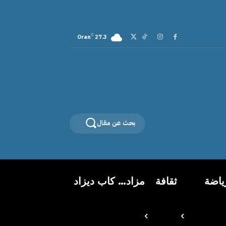
C
Oran
27.3
بحث عن مقال
ياضة
ثقافة
مزاد… كاب ديزاد