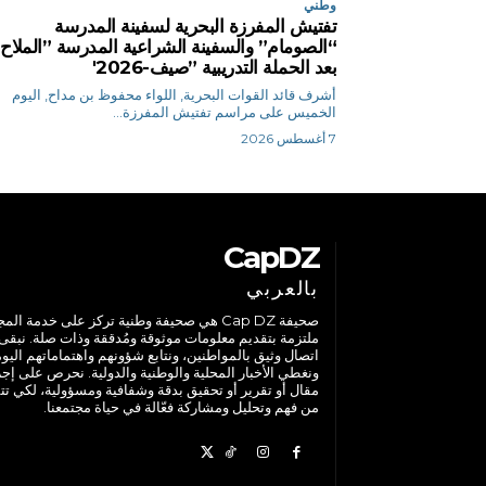
وطني
تفتيش المفرزة البحرية لسفينة المدرسة
“الصومام” والسفينة الشراعية المدرسة ”الملاح
بعد الحملة التدريبية ”صيف-2026′
أشرف قائد القوات البحرية, اللواء محفوظ بن مداح, اليوم
الخميس على مراسم تفتيش المفرزة...
7 أغسطس 2026
CapDZ
بالعربي
صحيفة Cap DZ هي صحيفة وطنية تركز على خدمة الم
ملتزمة بتقديم معلومات موثوقة ومُدققة وذات صلة. نبقى
اتصال وثيق بالمواطنين، ونتابع شؤونهم واهتماماتهم اليوم
ونغطي الأخبار المحلية والوطنية والدولية. نحرص على إج
مقال أو تقرير أو تحقيق بدقة وشفافية ومسؤولية، لكي تت
من فهم وتحليل ومشاركة فعّالة في حياة مجتمعنا.