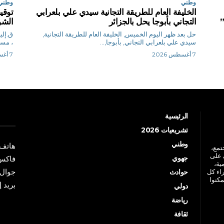
وطني
وطني
الخليفة العام للطريقة التجانية سيدي علي بلعرابي
”
التجاني بأبوجا يحل بالجزائر
الشو
حل بعد ظهر اليوم الخميس, الخليفة العام للطريقة التجانية,
سيدي علي بلعرابي التجاني, بأبوجا,...
، مساء ا
7 أغسطس 2026
7 أغسطس 2026
الرئيسية
تشريعيات 2026
وطني
هاتف: +213 41 
جتمع،
 على
جهوي
فاكس: +213 41
ية،
جوال: +213 7 70 
راء كل
حوادث
مكنوا
بريد إلكترو
دولي
رياضة
ثقافة