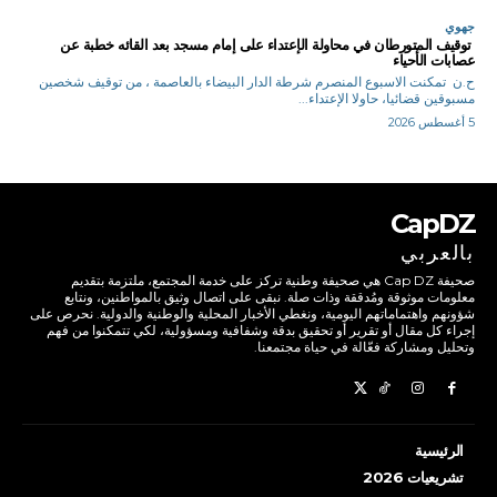
جهوي
توقيف المتورطان في محاولة الإعتداء على إمام مسجد بعد القائه خطبة عن
عصابات الأحياء
ح.ن تمكنت الاسبوع المنصرم شرطة الدار البيضاء بالعاصمة ، من توقيف شخصين
مسبوقين قضائيا، حاولا الإعتداء...
5 أغسطس 2026
CapDZ
بالعربي
صحيفة Cap DZ هي صحيفة وطنية تركز على خدمة المجتمع، ملتزمة بتقديم
معلومات موثوقة ومُدققة وذات صلة. نبقى على اتصال وثيق بالمواطنين، ونتابع
شؤونهم واهتماماتهم اليومية، ونغطي الأخبار المحلية والوطنية والدولية. نحرص على
إجراء كل مقال أو تقرير أو تحقيق بدقة وشفافية ومسؤولية، لكي تتمكنوا من فهم
وتحليل ومشاركة فعّالة في حياة مجتمعنا.
الرئيسية
تشريعيات 2026