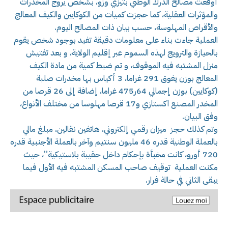
أوقعت مصالح الدرك الوطني بتيزي وزو، بشخص يروج المخدرات
والمؤثرات العقلية، كما حجزت كميات من الكوكايين والكيف المعالج
والأقراص المهلوسة، حسب بيان ذات المصالح اليوم.
العملية جاءت بناء على معلومات دقيقة تفيد بوجود شخص يقوم
بالحيازة والترويج لهذه السموم عبر إقليم الولاية، و بعد تفتيش
منزل المشتبه فيه الموقوف، و تم ضبط كمية من مادة الكيف
المعالج بوزن يفوق 291 غراما، 3 أكياس بها مخدرات صلبة
(كوكايين) بوزن إجمالي 64ر475 غراما، إضافة إلى 26 قرصا من
المخدر المصنع اكستازي و17 قرصا مهلوسا من مختلف الأنواع،
وفق البيان.
وتم كذلك حجز ميزان رقمي إلكتروني، هاتفين نقالين، مبلغ مالي
بالعملة الوطنية قدره 46 مليون سنتيم وآخر بالعملة الأجنبية قدره
720 أورو، كانت مخبأة بإحكام داخل حقيبة بلاستيكية”، حيث
مكنت العملية توقيف صاحب المسكن المشتبه فيه الأول فيما
يبقى الثاني في حالة فرار.