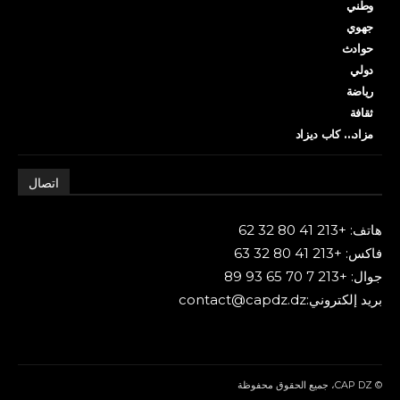
وطني
جهوي
حوادث
دولي
رياضة
ثقافة
مزاد… كاب ديزاد
اتصال
هاتف: +213 41 80 32 62
فاكس: +213 41 80 32 63
جوال: +213 7 70 65 93 89
بريد إلكتروني:contact@capdz.dz
© CAP DZ، جميع الحقوق محفوظة