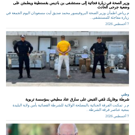
وزير الصحة في زيارة فجائية إلى مستشفى بن باديس بقسنطينة ويطمئن على
وضعية جرحى الحادث
م.رياض اطمأن وزير الصحة البروفيسور محمد صديق آيت مسعودان اليوم الجمعة في
زيارة مفاجئة للمستشفى...
7 أغسطس 2026
وطني
شرطة بوفاريك تلقي القبض على سارق عتاد مطبخي بمؤسسة تربوية
م.ر تمكنت الفرقة الجنائية بالمصلحة الولائية للشرطة القضائية بأمن ولاية البليدة
بمعية عناصر فرقة الشرطة...
7 أغسطس 2026