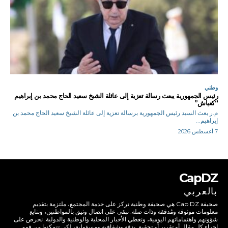
وطني
رئيس الجمهورية يبعث رسالة تعزية إلى عائلة الشيخ سعيد الحاج محمد بن إبراهيم
“كعباش”
م.ر بعث السيد رئيس الجمهورية برسالة تعزية إلى عائلة الشيخ سعيد الحاج محمد بن
إبراهيم...
7 أغسطس 2026
CapDZ
بالعربي
صحيفة Cap DZ هي صحيفة وطنية تركز على خدمة المجتمع، ملتزمة بتقديم
معلومات موثوقة ومُدققة وذات صلة. نبقى على اتصال وثيق بالمواطنين، ونتابع
شؤونهم واهتماماتهم اليومية، ونغطي الأخبار المحلية والوطنية والدولية. نحرص على
إجراء كل مقال أو تقرير أو تحقيق بدقة وشفافية ومسؤولية، لكي تتمكنوا من فهم