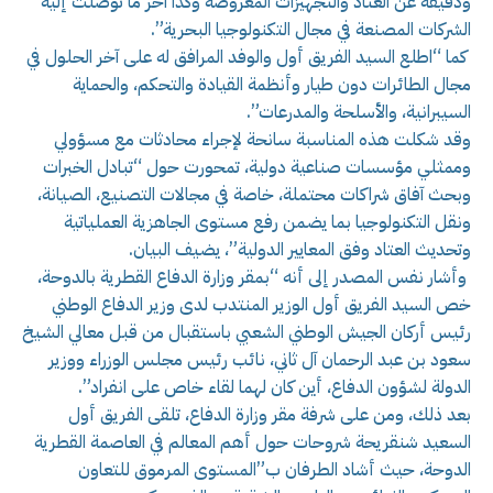
ودقيقة عن العتاد والتجهيزات المعروضة وكذا آخر ما توصلت إليه
الشركات المصنعة في مجال التكنولوجيا البحرية”.
كما “اطلع السيد الفريق أول والوفد المرافق له على آخر الحلول في
مجال الطائرات دون طيار وأنظمة القيادة والتحكم، والحماية
السيبرانية، والأسلحة والمدرعات”.
وقد شكلت هذه المناسبة سانحة لإجراء محادثات مع مسؤولي
وممثلي مؤسسات صناعية دولية، تمحورت حول “تبادل الخبرات
وبحث آفاق شراكات محتملة، خاصة في مجالات التصنيع، الصيانة،
ونقل التكنولوجيا بما يضمن رفع مستوى الجاهزية العملياتية
وتحديث العتاد وفق المعايير الدولية”، يضيف البيان.
وأشار نفس المصدر إلى أنه “بمقر وزارة الدفاع القطرية بالدوحة،
خص السيد الفريق أول الوزير المنتدب لدى وزير الدفاع الوطني
رئيس أركان الجيش الوطني الشعبي باستقبال من قبل معالي الشيخ
سعود بن عبد الرحمان آل ثاني، نائب رئيس مجلس الوزراء ووزير
الدولة لشؤون الدفاع، أين كان لهما لقاء خاص على انفراد”.
بعد ذلك، ومن على شرفة مقر وزارة الدفاع، تلقى الفريق أول
السعيد شنقريحة شروحات حول أهم المعالم في العاصمة القطرية
الدوحة، حيث أشاد الطرفان ب”المستوى المرموق للتعاون