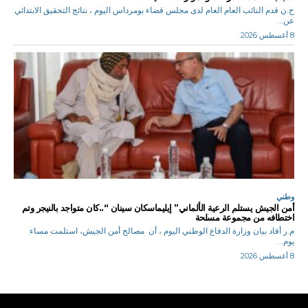
ح.ن قدم النائب العام العام لدى مجلس قضاء بومرداس اليوم ، نتائج التحقيق الابتدائي
عن...
8 أغسطس 2026
وطني
أمن الجيش يستلم الرعية الألماني” إيليماسكان سينان “..كان متواجد بالنيجر وتم
اختطافه من مجموعة مسلحة
م.ر أفاد بيان وزارة الدفاع الوطني اليوم ، أن مصالح أمن الجيش، استلمت مساء
يوم...
8 أغسطس 2026