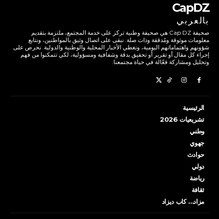
CapDZ
بالعربي
صحيفة Cap DZ هي صحيفة وطنية تركز على خدمة المجتمع، ملتزمة بتقديم
معلومات موثوقة ومُدققة وذات صلة. نبقى على اتصال وثيق بالمواطنين، ونتابع
شؤونهم واهتماماتهم اليومية، ونغطي الأخبار المحلية والوطنية والدولية. نحرص على
إجراء كل مقال أو تقرير أو تحقيق بدقة وشفافية ومسؤولية، لكي تتمكنوا من فهم
وتحليل ومشاركة فعّالة في حياة مجتمعنا.
الرئيسية
تشريعيات 2026
وطني
جهوي
حوادث
دولي
رياضة
ثقافة
مزاد… كاب ديزاد